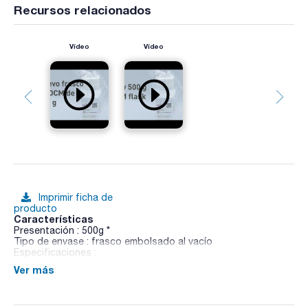
Recursos relacionados
Vídeo
Vídeo
Imprimir ficha de
producto
Características
Presentación : 500g *
Tipo de envase : frasco embolsado al vacío
Especificaciones :
Ver más
03-289
EP / HP / ISO / USP
Medio fluido para el cultivo y enumeración de clostridios por
la técnica del NMP según el método armonizado de las