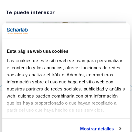
farmacopeas e ISO 10705-4.
Sinónimos: RCM, Reinforced Medium for Clostridia, MEDIUM
Te puede interesar
P EUR. PHARM. 5TH ED.
Esta página web usa cookies
Las cookies de este sitio web se usan para personalizar
el contenido y los anuncios, ofrecer funciones de redes
sociales y analizar el tráfico. Además, compartimos
información sobre el uso que haga del sitio web con
nuestros partners de redes sociales, publicidad y análisis
web, quienes pueden combinarla con otra información
Jarra de anaerobiosis de 2,5L. SCHARLAU. tapa
que les haya proporcionado o que hayan recopilado a
aluminio galvanizado azul, cuerpo de metacrilato.
Capacidad para 12 placas de 90mm de diámetro. Altura
partir del uso que haya hecho de sus servicios.
(mm): 260. Diámetro externo (mm): 125. Diámetro
interno (mm): 115.
064-AJ0P25
Mostrar detalles
Envase
: x u.