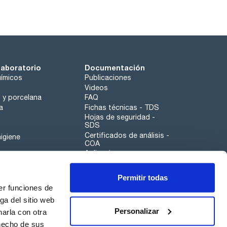
laboratorio
Documentación
ímicos
Publicaciones
Videos
o y porcelana
FAQ
a
Fichas técnicas - TDS
Hojas de seguridad -
SDS
Certificados de análisis -
igiene
COA
Aplicaciones
Tabla Periódica
Permitir todas
Scharlau leathergoods
er funciones de
Canal de denuncias
ga del sitio web
Personalizar
arla con otra
otros
 hecho de sus