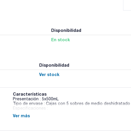
Disponibilidad
En stock
Disponibilidad
Ver stock
Características
Presentación : 5x500mL
Tipo de envase : Cajas con 5 sobres de medio deshidratado
Especificaciones :
Ver más
02-165
EP / HP / USP
Medio líquido para control de esterilidad y prospección de
farmacopeas.