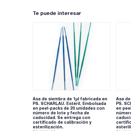
Te puede interesar
Asa de siembra de 1µl fabricada en
Asa de
PS. SCHARLAU. Estéril. Embolsada
PS. SC
en peel-packs de 20 unidades con
en pee
número de lote y fecha de
número
caducidad. Se entrega con
caduci
certificado de calibración y
certifi
esterilización.
esteril