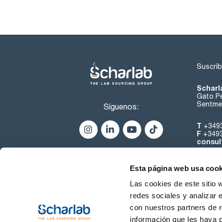
Suscríb
Scharl
Gato Pé
Sentmen
Síguenos:
T
+349
F
+349
consul
Esta página web usa cook
Las cookies de este sitio 
redes sociales y analizar 
con nuestros partners de r
Sobre 
información que les haya 