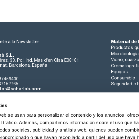
Material de 
ete a la Newsletter
Productos qu
Microbiología
ab S.L.
Vidrio, cuarz
rez, 33. Pol. Ind. Mas d’en Cisa E08181
at, Barcelona, España
Cromatografí
Equipos
Consumible
37456400
37152765
Seguridad e h
tas@scharlab.com
ies
web se usan para personalizar el contenido y los anuncios, ofrec
el tráfico. Además, compartimos información sobre el uso que ha
edes sociales, publicidad y análisis web, quienes pueden combin
nosotros
Eventos
Contacta
Noticias
Trabaja con nos
proporcionado o que hayan recopilado a partir del uso que haya