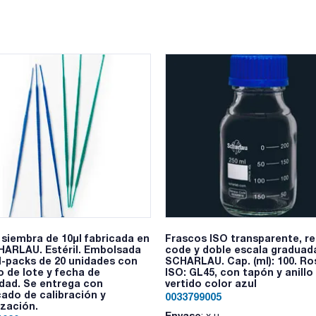
 siembra de 10µl fabricada en
Frascos ISO transparente, r
HARLAU. Estéril. Embolsada
code y doble escala graduad
l-packs de 20 unidades con
SCHARLAU. Cap. (ml): 100. R
 de lote y fecha de
ISO: GL45, con tapón y anillo
dad. Se entrega con
vertido color azul
cado de calibración y
0033799005
ización.
Envase
: x u.