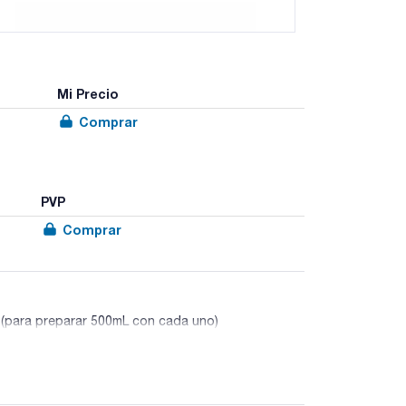
Mi Precio
Comprar
PVP
Comprar
 (para preparar 500mL con cada uno)
 hongos según el método armonizado de las