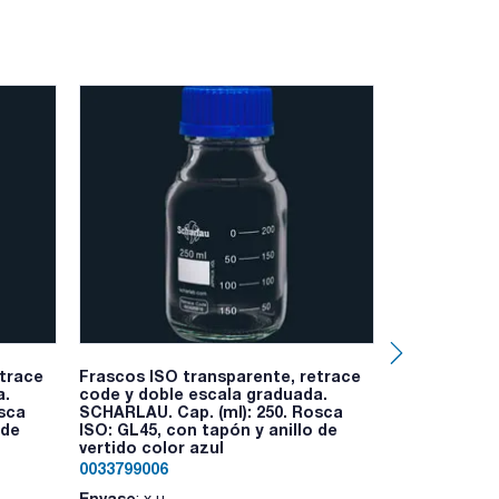
etrace
Frascos ISO transparente, retrace
Frascos ISO 
a.
code y doble escala graduada.
code y dobl
osca
SCHARLAU. Cap. (ml): 250. Rosca
SCHARLAU. Ca
 de
ISO: GL45, con tapón y anillo de
ISO: GL45, c
vertido color azul
vertido colo
0033799006
0033799007
Envase
Envase
: x u.
: x u.