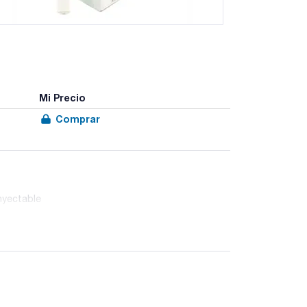
Mi Precio
Comprar
nyectable
todo armonizado de las farmacopeas y norma ISO
(Ref. 06-118LYO1) y Oxitetraciclina (Ref. 06-