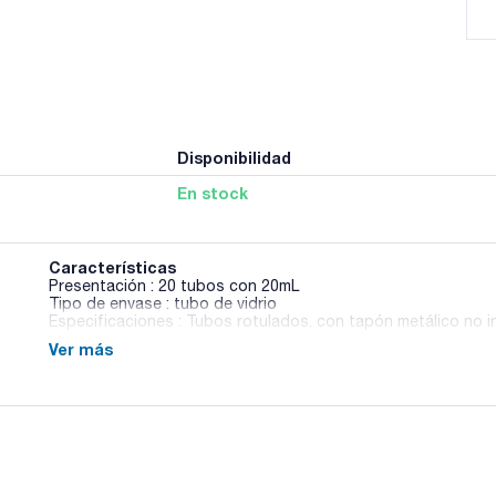
Disponibilidad
En stock
Características
Presentación : 20 tubos con 20mL
Tipo de envase : tubo de vidrio
Especificaciones : Tubos rotulados, con tapón metálico no i
Ver más
01-165
BAM / EP / HP / ISO / USP
Medio para la enumeración y cultivo de hongos según el mé
13681. Necesita los Suplementos Selectivos de Cloranfenicol 
115LYO1).
Sinónimos: SDA