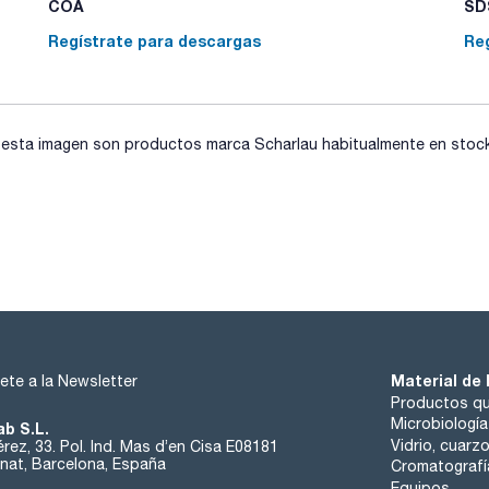
COA
SDS
Regístrate para descargas
Re
sta imagen son productos marca Scharlau habitualmente en stock, 
Material de 
ete a la Newsletter
Productos qu
Microbiología
ab S.L.
Vidrio, cuarz
rez, 33. Pol. Ind. Mas d’en Cisa E08181
at, Barcelona, España
Cromatografí
Equipos