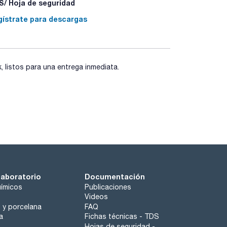
/ Hoja de seguridad
gístrate para descargas
listos para una entrega inmediata.
laboratorio
Documentación
ímicos
Publicaciones
Videos
o y porcelana
FAQ
a
Fichas técnicas - TDS
Hojas de seguridad -