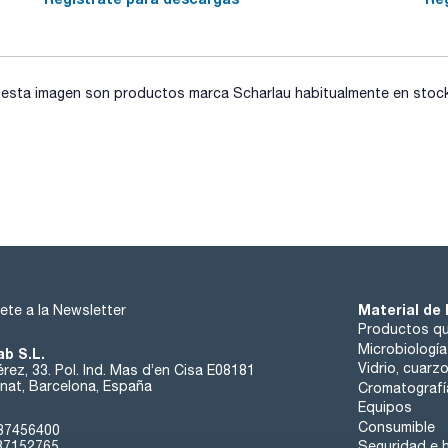
sta imagen son productos marca Scharlau habitualmente en stock, 
Material de 
ete a la Newsletter
Productos qu
Microbiología
ab S.L.
Vidrio, cuarz
rez, 33. Pol. Ind. Mas d’en Cisa E08181
at, Barcelona, España
Cromatografí
Equipos
Consumible
37456400
37152765
Seguridad e h