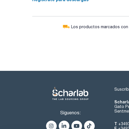
Los productos marcados con e
Suscríb
Scharl
Gato Pé
Sentmen
Síguenos:
T
+349
F
+349