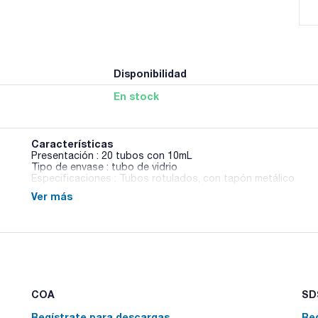
Disponibilidad
En stock
Características
Presentación : 20 tubos con 10mL
Tipo de envase : tubo de vidrio
Especificaciones : Tubos rotulados, con tapón metálico
Ver más
Solución salina para su uso en microbiología.
COA
SDS
Regístrate para descargas
Re