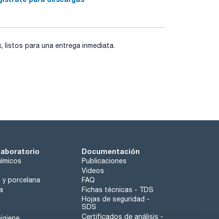
listos para una entrega inmediata.
laboratorio
Documentación
ímicos
Publicaciones
Videos
o y porcelana
FAQ
a
Fichas técnicas - TDS
Hojas de seguridad -
SDS
Certificados de análisis -
igiene