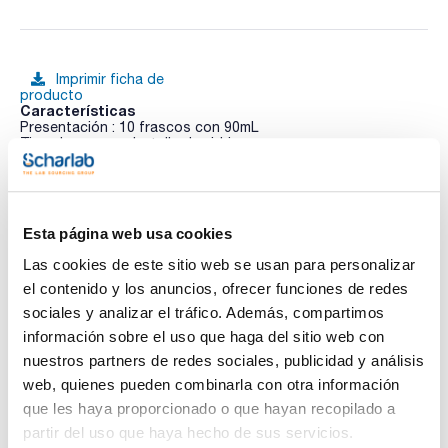
Imprimir ficha de
producto
Características
Presentación : 10 frascos con 90mL
Tipo de envase : botella de vidrio
Especificaciones : Tapón metálico / no inyectable
Ver más
EP / USP
Tampón fosfato utilizado en la preparación de bancos de
dilución en ensayos microbiológicos según la Farmacopea
Esta página web usa cookies
Europea 9.0 y USP 33-NF 28.
Las cookies de este sitio web se usan para personalizar
Documentación técnica
el contenido y los anuncios, ofrecer funciones de redes
sociales y analizar el tráfico. Además, compartimos
TDS / Ficha técnica
COA
información sobre el uso que haga del sitio web con
Regístrate para
Regístrate para
nuestros partners de redes sociales, publicidad y análisis
descargas
descargas
web, quienes pueden combinarla con otra información
SDS/ Hoja de seguridad
que les haya proporcionado o que hayan recopilado a
Regístrate para
partir del uso que haya hecho de sus servicios.
descargas