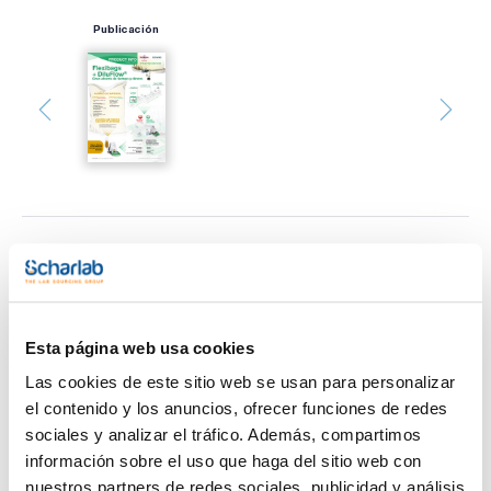
Publicación
Imprimir ficha de
producto
Características
Presentación : 2 bolsas de 5 litros
Tipo de envase : Flexibag
Esta página web usa cookies
Especificaciones :
Las cookies de este sitio web se usan para personalizar
Ver más
02-200
el contenido y los anuncios, ofrecer funciones de redes
AOAC / BAM / COMPF / EP / HP / ISO / USP
Medio líquido altamente nutritivo de uso general, formulado
sociales y analizar el tráfico. Además, compartimos
según el método armonizado de las farmacopeas y la norma
información sobre el uso que haga del sitio web con
ISO 9308-1.
Sinónimos: Casein Soya bean Digest Broth, TSB, MEDIUM A
nuestros partners de redes sociales, publicidad y análisis