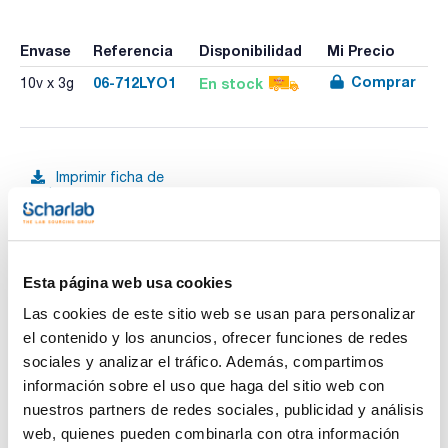
Envase
Referencia
Disponibilidad
Mi Precio
Comprar
06-712LYO1
En stock
10v x 3g
Imprimir ficha de
producto
Características
Suplemento : Vancomicina Suplemento Selectivo (5mg)
Tipo de envase : viales de vidrio
Microorganismo : Cronobacter Sakazakii
Referencia medio suplementado : 02-711
Ver más
Esta página web usa cookies
Medio de cultivo : Triptosa Laurilsulfato Modificado Caldo
(mlST)
Las cookies de este sitio web se usan para personalizar
02-711
el contenido y los anuncios, ofrecer funciones de redes
ISO
sociales y analizar el tráfico. Además, compartimos
Medio líquido para el enriquecimiento selectivo de
Documentación técnica
Cronobacter sakazakii en muestras de leche y productos
información sobre el uso que haga del sitio web con
lácteos, de acuerdo a la norma ISO 22964. Necesita el
nuestros partners de redes sociales, publicidad y análisis
Suplemento Selectivo Vancomicina (Ref. 06-712LYO1). Los
TDS / Ficha técnica
COA
medios preparados (Ref.:064-TA0196) ya incluyen la
web, quienes pueden combinarla con otra información
Vancomicina.