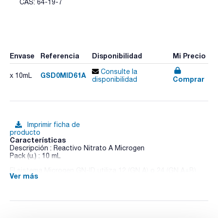
CAS: 64-19-7
Envase
Referencia
Disponibilidad
Mi Precio
Consulte la
GSD0MID61A
x 10mL
Comprar
disponibilidad
Imprimir ficha de
producto
Características
Descripción : Reactivo Nitrato A Microgen
Pack (u.) : 10 mL
El sistema Microgen GN-ID utiliza 12 (GN A) o 24 (GN A+B)
Ver más
sustratos bioquímicos estandarizados en microplacas para
la identificación de bacterias de la familia
Enterobacteriaceae y otros bacilos Gram negativos no
exigentes, tanto oxidasa negativos como positivos.
Este kit está destinado exclusivamente a uso profesional en
laboratorios.