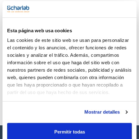
Documentación técnica
El kit Microgen GN-ID B amplía el sistema a 24 sustratos,
permitiendo una identificación más completa de
Enterobacteriaceae y bacilos Gram negativos no exigentes
TDS / Ficha técnica
COA
oxidasa positivos.
Regístrate para
Regístrate para
Esta página web usa cookies
descargas
descargas
SDS/ Hoja de seguridad
Las cookies de este sitio web se usan para personalizar
Regístrate para
el contenido y los anuncios, ofrecer funciones de redes
descargas
sociales y analizar el tráfico. Además, compartimos
información sobre el uso que haga del sitio web con
Los productos marcados con esta imagen son
nuestros partners de redes sociales, publicidad y análisis
productos marca Scharlau habitualmente en stock,
web, quienes pueden combinarla con otra información
listos para una entrega inmediata.
que les haya proporcionado o que hayan recopilado a
partir del uso que haya hecho de sus servicios.
Mostrar detalles
Permitir todas