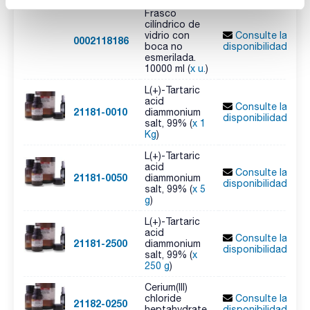
Frasco
cilíndrico de
vidrio con
Consulte la
0002118186
boca no
disponibilidad
esmerilada.
10000 ml (
x u.
)
L(+)-Tartaric
acid
Consulte la
21181-0010
diammonium
disponibilidad
salt, 99% (
x 1
Kg
)
L(+)-Tartaric
acid
Consulte la
21181-0050
diammonium
disponibilidad
salt, 99% (
x 5
g
)
L(+)-Tartaric
acid
Consulte la
21181-2500
diammonium
disponibilidad
salt, 99% (
x
250 g
)
Cerium(III)
chloride
Consulte la
21182-0250
heptahydrate,
disponibilidad