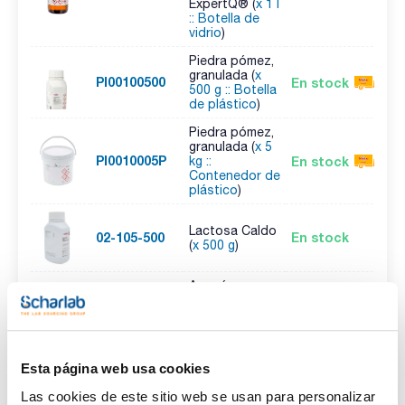
ExpertQ® (
x 1 l
:: Botella de
vidrio
)
Piedra pómez,
granulada (
x
PI00100500
En stock
500 g :: Botella
de plástico
)
Piedra pómez,
granulada (
x 5
PI0010005P
En stock
kg ::
Contenedor de
plástico
)
Lactosa Caldo
02-105-500
En stock
(
x 500 g
)
Amoníaco,
solución 20%
p/p, para
AM02482500
En stock
análisis,
ExpertQ® (
x
2,5 l :: Botella
Esta página web usa cookies
de vidrio
)
Las cookies de este sitio web se usan para personalizar
ASTM D4006-