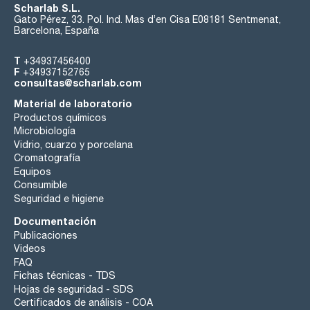
Scharlab S.L.
Gato Pérez, 33. Pol. Ind. Mas d’en Cisa E08181 Sentmenat,
Barcelona, España
T
+34937456400
F
+34937152765
consultas@scharlab.com
Material de laboratorio
Productos químicos
Microbiología
Vidrio, cuarzo y porcelana
Cromatografía
Equipos
Consumible
Seguridad e higiene
Documentación
Publicaciones
Videos
FAQ
Fichas técnicas - TDS
Hojas de seguridad - SDS
Certificados de análisis - COA