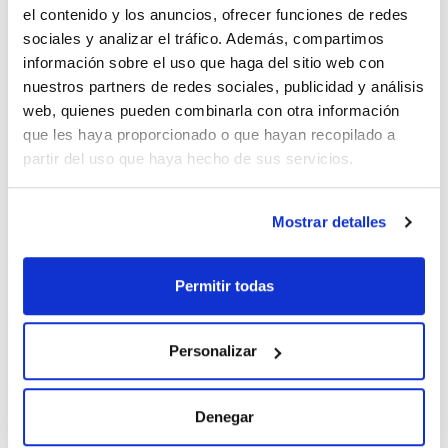
81(1995).
el contenido y los anuncios, ofrecer funciones de redes
Determinacion
sociales y analizar el tráfico. Además, compartimos
de Agua En
Crudos
Consulte la
información sobre el uso que haga del sitio web con
073-021184
Mediante
disponibilidad
nuestros partners de redes sociales, publicidad y análisis
Destilacion,
Scharlau
web, quienes pueden combinarla con otra información
Trampa Dean-
que les haya proporcionado o que hayan recopilado a
Starck (
x u.
)
partir del uso que haya hecho de sus servicios.
Calcio
hidróxido,
polvo,
Pharmpur®, Ph
Consulte la
Mostrar detalles
CA0216005P
Eur, BP, USP (
x
disponibilidad
5 kg ::
Contenedor de
plástico
)
Permitir todas
MacConkey
Consulte la
02-118-005
Caldo (
x 5 Kg
)
disponibilidad
Personalizar
MacConkey
Caldo ( Mac
02-118-500
En stock
Denegar
Conkey Caldo )
(
x 500 g
)