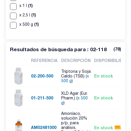
(1)
x 1 l
(1)
x 2,5 l
(1)
x 500 g
Resultados de búsqueda para : 02-118
(
78
)
REFERENCIA
DESCRIPCIÓN
DISPONIBILIDAD
Triptona y Soja
02-200-500
En stock
Caldo (TSB) (
x
500 g
)
XLD Agar (Eur.
01-211-500
En stock
Pharm.) (
x 500
g
)
Amoníaco,
solución 20%
p/p, para
AM02481000
En stock
análisis,