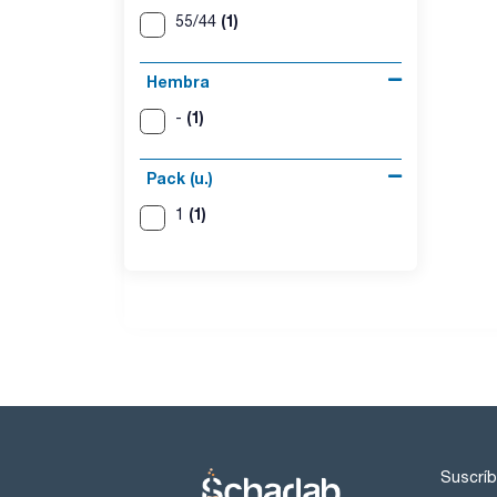
(1)
55/44
Hembra
(1)
-
Pack (u.)
(1)
1
Suscríb