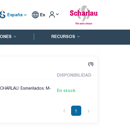
España
Es
ONES
RECURSOS
(
1
)
DISPONIBILIDAD
 SCHARLAU. Esmerilados: M-
En stock
1