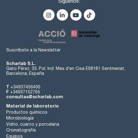
Síguenos:
talio (Tl) : max. 0,1 ppb
torio (Th): max. 0,1 ppb
tulio (Tm): max. 0,1 ppb
estaño (Sn): max. 1 ppb
titanio (Ti): max. 1 ppb
tungsteno (W): max. 0,5 ppb
uranio (U): max. 0,1 ppb
vanadio (V): max. 0,5 ppb
iterbio (Yb): max. 0,1 ppb
itrio (Y) : max. 0,1 ppb
Suscríbete a la Newsletter
cinc (Zn): max. 1 ppb
zirconio (Zr): max. 0,5 ppb
Scharlab S.L.
Gato Pérez, 33. Pol. Ind. Mas d’en Cisa E08181 Sentmenat,
Barcelona, España
T
+34937456400
F
+34937152765
consultas@scharlab.com
Material de laboratorio
Productos químicos
Microbiología
Vidrio, cuarzo y porcelana
Cromatografía
Equipos