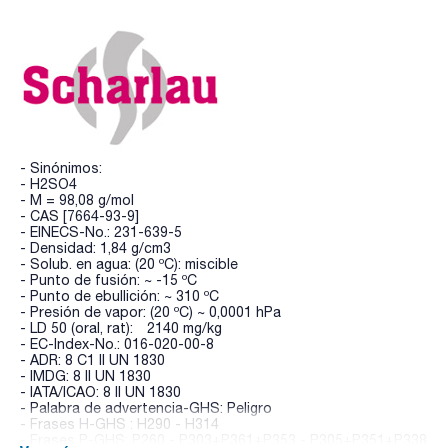
- Sinónimos:
- H2SO4
- M = 98,08 g/mol
- CAS [7664-93-9]
- EINECS-No.: 231-639-5
- Densidad: 1,84 g/cm3
- Solub. en agua: (20 ºC): miscible
- Punto de fusión: ~ -15 ºC
- Punto de ebullición: ~ 310 ºC
- Presión de vapor: (20 ºC) ~ 0,0001 hPa
- LD 50 (oral, rat): 2140 mg/kg
- EC-Index-No.: 016-020-00-8
- ADR: 8 C1 II UN 1830
- IMDG: 8 II UN 1830
- IATA/ICAO: 8 II UN 1830
- Palabra de advertencia-GHS: Peligro
- Frases H-GHS : H290 - H314
- Frases P-GHS: P260 - P303+P361+P353 - P305+P351+P338