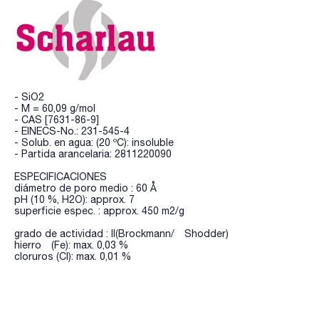
- SiO2
- M = 60,09 g/mol
- CAS [7631-86-9]
- EINECS-No.: 231-545-4
- Solub. en agua: (20 ºC): insoluble
- Partida arancelaria: 2811220090
ESPECIFICACIONES
diámetro de poro medio : 60 Å
pH (10 %, H2O): approx. 7
superficie espec. : approx. 450 m2/g
grado de actividad : II(Brockmann/ Shodder)
hierro (Fe): max. 0,03 %
cloruros (Cl): max. 0,01 %