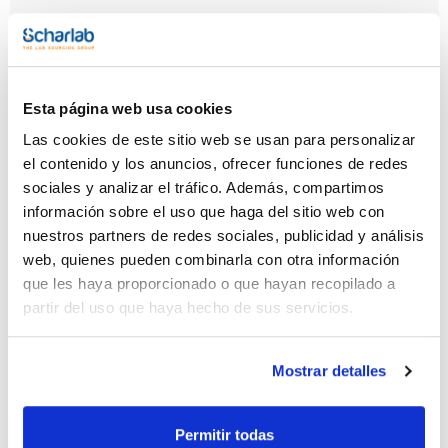
Capacidad
x 1 kg
Referencia
Envase
Precio
GE00481000
Comprar
x 1 kg :: Botella
Esta página web usa cookies
de plástico
Las cookies de este sitio web se usan para personalizar
Disponibilidad
Ver stock
el contenido y los anuncios, ofrecer funciones de redes
sociales y analizar el tráfico. Además, compartimos
información sobre el uso que haga del sitio web con
nuestros partners de redes sociales, publicidad y análisis
web, quienes pueden combinarla con otra información
que les haya proporcionado o que hayan recopilado a
partir del uso que haya hecho de sus servicios.
Capacidad
x 5kg
Referencia
Envase
Precio
Mostrar detalles
GE0048005P
Comprar
x 5kg ::
Contenedor de
plástico
Permitir todas