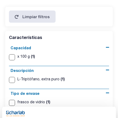
hierro (Fe): max. 20 ppm
cualquier sustancia positiva a la ninhidrina: max. 0,2 %
Limpiar filtros
inpurezas totales: max. 0,5 %
impureza A y sustancias relacionadas :
inpureza A: max. 10 ppm
triptófano: max. 100 ppm
Características
suma de impurezas con tiempo de retención superior al
N-acetiltriptófano: : max. 300 ppm
Capacidad
triptófano: max. 300 ppm
(1)
resíduo de calcinación : max. 0,1 %
x 100 g
pérdida por secado (105 ºC): max. 0,3 %
Descripción
(1)
L-Triptófano, extra puro
Tipo de envase
(1)
frasco de vidrio
Presentación