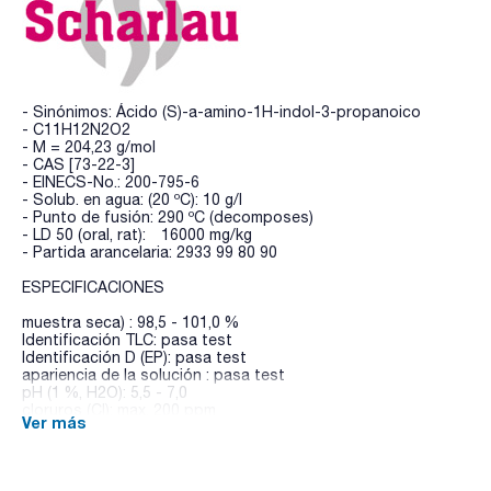
- Sinónimos: Ácido (S)-a-amino-1H-indol-3-propanoico
- C11H12N2O2
- M = 204,23 g/mol
- CAS [73-22-3]
- EINECS-No.: 200-795-6
- Solub. en agua: (20 ºC): 10 g/l
- Punto de fusión: 290 ºC (decomposes)
- LD 50 (oral, rat): 16000 mg/kg
- Partida arancelaria: 2933 99 80 90
ESPECIFICACIONES
muestra seca) : 98,5 - 101,0 %
Identificación TLC: pasa test
Identificación D (EP): pasa test
apariencia de la solución : pasa test
pH (1 %, H2O): 5,5 - 7,0
cloruros (Cl): max. 200 ppm
Ver más
sulfatos (SO4) : max. 300 ppm
amonio (NH4): max. 0,02 %
rotación específica ([a] 20°/D, c = 10, H2O):
referido a sustancia anhidra ) : -33,0 - -30,0