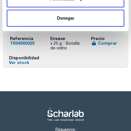
Denegar
Descripción
Tipo de envase
Presentación
L-Triptófano,
frasco de vidrio
25g
extra puro
Referencia
Envase
Precio
TR04000025
Comprar
x 25 g :: Botella
de vidrio
Disponibilidad
Ver stock
Síguenos: