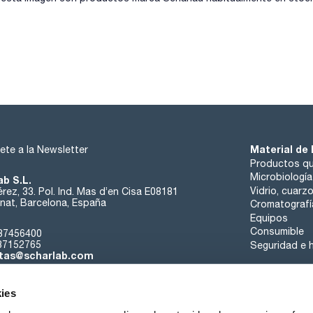
plomo (Pb): max. 10 ppm
pérdida por secado (5h; 100ºC): max. 0,5 %
Material de 
ete a la Newsletter
Productos qu
Microbiología
ab S.L.
Vidrio, cuarz
rez, 33. Pol. Ind. Mas d’en Cisa E08181
at, Barcelona, España
Cromatografí
Equipos
Consumible
37456400
37152765
Seguridad e h
tas@scharlab.com
ies