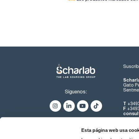
Suscríb
Scharl
Gato Pé
Sentmen
Síguenos:
T
+349
F
+349
consul
Esta página web usa cook