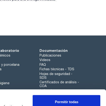
laboratorio
Documentación
ímicos
Publicaciones
Videos
o y porcelana
FAQ
a
Fichas técnicas - TDS
Hojas de seguridad -
SDS
Certificados de análisis -
igiene
COA
Aplicaciones
Tabla Periódica
Permitir todas
Scharlau leathergoods