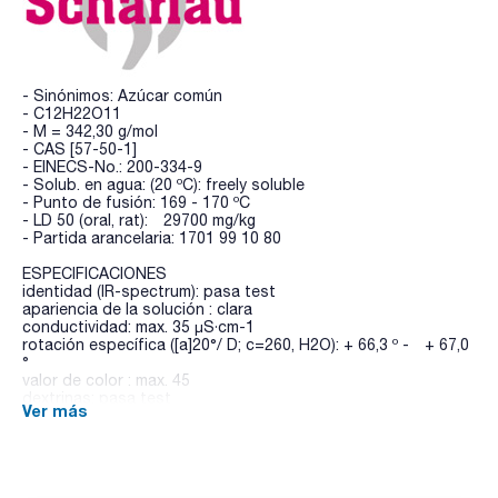
- Sinónimos: Azúcar común
- C12H22O11
- M = 342,30 g/mol
- CAS [57-50-1]
- EINECS-No.: 200-334-9
- Solub. en agua: (20 ºC): freely soluble
- Punto de fusión: 169 - 170 ºC
- LD 50 (oral, rat): 29700 mg/kg
- Partida arancelaria: 1701 99 10 80
ESPECIFICACIONES
identidad (IR-spectrum): pasa test
apariencia de la solución : clara
conductividad: max. 35 µS·cm-1
rotación específica ([a]20°/ D; c=260, H2O): + 66,3 º - + 67,0
°
valor de color : max. 45
dextrinas: pasa test
Ver más
azucares reducibles: pasa test
sulfitos (como SO2): max. 10 ppm
pérdida por secado (105 ºC, 3 h): max. 0,1 %