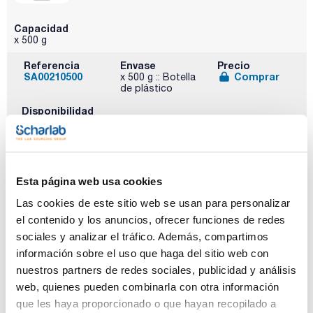
Capacidad
x 500 g
Referencia
Envase
Precio
SA00210500
Comprar
x 500 g :: Botella
de plástico
Disponibilidad
Ver stock
Esta página web usa cookies
Las cookies de este sitio web se usan para personalizar
el contenido y los anuncios, ofrecer funciones de redes
Capacidad
sociales y analizar el tráfico. Además, compartimos
x 1 kg
información sobre el uso que haga del sitio web con
Referencia
Envase
Precio
nuestros partners de redes sociales, publicidad y análisis
SA00211000
Comprar
x 1 kg :: Botella
web, quienes pueden combinarla con otra información
de plástico
que les haya proporcionado o que hayan recopilado a