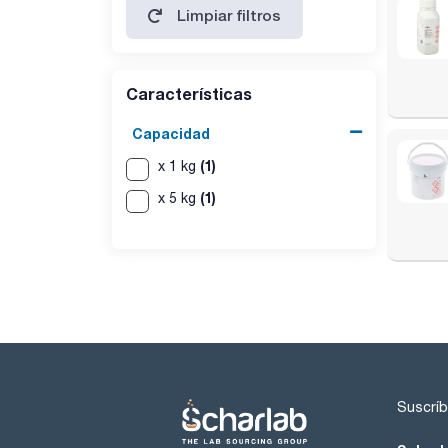
Limpiar filtros
Características
Capacidad
(1)
x 1 kg
(1)
x 5 kg
Suscríb