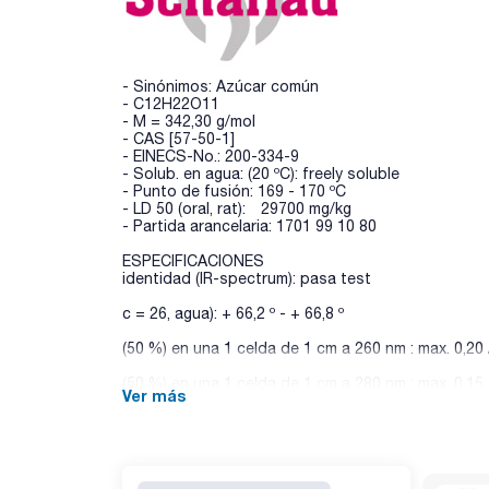
- Sinónimos: Azúcar común
- C12H22O11
- M = 342,30 g/mol
- CAS [57-50-1]
- EINECS-No.: 200-334-9
- Solub. en agua: (20 ºC): freely soluble
- Punto de fusión: 169 - 170 ºC
- LD 50 (oral, rat): 29700 mg/kg
- Partida arancelaria: 1701 99 10 80
ESPECIFICACIONES
identidad (IR-spectrum): pasa test
c = 26, agua): + 66,2 º - + 66,8 º
(50 %) en una 1 celda de 1 cm a 260 nm : max. 0,20
(50 %) en una 1 celda de 1 cm a 280 nm : max. 0,15
Ver más
metales pesados ( como Pb) : max 0,001 %
azucares reducibles: max. 0,5 %
TLC test: pasa test
resíduo de calcinación : max. 0,02 %:
DNases, RNases, Proteases : no detectado