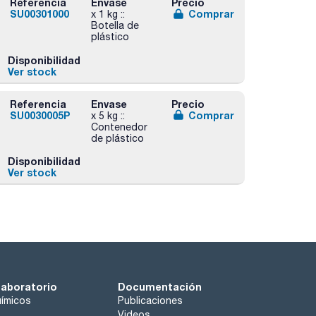
Referencia
Envase
Precio
SU00301000
Comprar
x 1 kg ::
Botella de
plástico
Disponibilidad
Ver stock
Referencia
Envase
Precio
SU0030005P
Comprar
x 5 kg ::
Contenedor
de plástico
Disponibilidad
Ver stock
laboratorio
Documentación
ímicos
Publicaciones
Videos