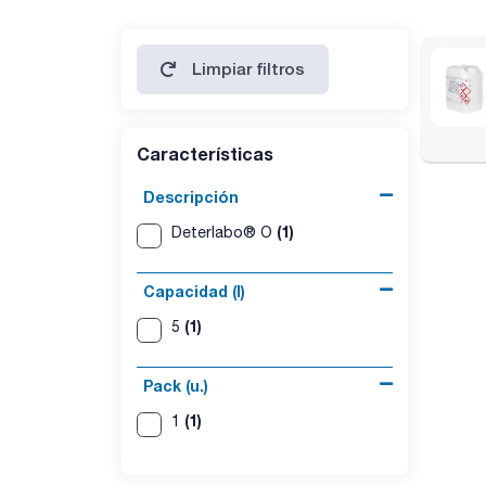
NaOH: < 5 %
Limpiar filtros
pH (1%): 11,5 ± 0,5
Características
Descripción
(1)
Deterlabo® O
Capacidad (l)
(1)
5
Pack (u.)
(1)
1