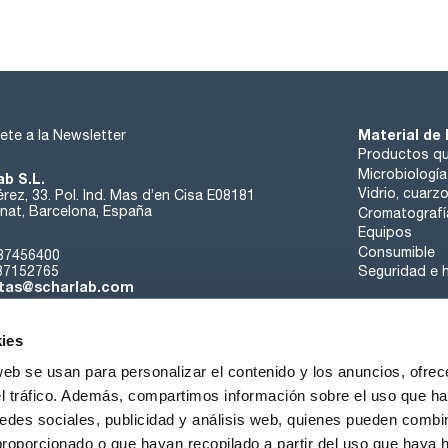
Material de 
ete a la Newsletter
Productos qu
Microbiología
ab S.L.
Vidrio, cuarz
rez, 33. Pol. Ind. Mas d’en Cisa E08181
at, Barcelona, España
Cromatografí
Equipos
Consumible
37456400
37152765
Seguridad e h
tas@scharlab.com
ies
web se usan para personalizar el contenido y los anuncios, ofrec
el tráfico. Además, compartimos información sobre el uso que ha
edes sociales, publicidad y análisis web, quienes pueden combin
nosotros
Eventos
Contacta
Noticias
Trabaja con nos
proporcionado o que hayan recopilado a partir del uso que haya