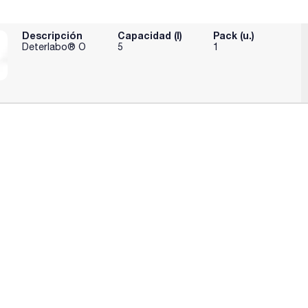
Descripción
Capacidad (l)
Pack (u.)
Deterlabo® O
5
1