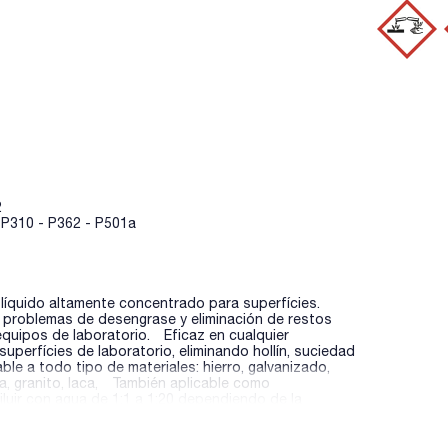
2
 P310 - P362 - P501a
uido altamente concentrado para superfícies.
s problemas de desengrase y eliminación de restos
 equipos de laboratorio. Eficaz en cualquier
superfícies de laboratorio, eliminando hollín, suciedad
ble a todo tipo de materiales: hierro, galvanizado,
ca, granito, laca, También aplicable como
ir con agua de 1:1 a 1:20 dependiendo de la