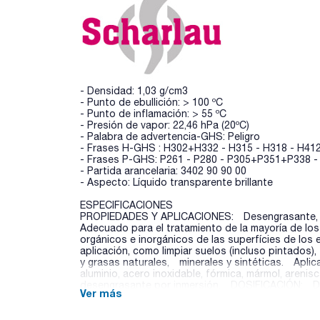
- Densidad: 1,03 g/cm3
- Punto de ebullición: > 100 ºC
- Punto de inflamación: > 55 ºC
- Presión de vapor: 22,46 hPa (20ºC)
- Palabra de advertencia-GHS: Peligro
- Frases H-GHS : H302+H332 - H315 - H318 - H41
- Frases P-GHS: P261 - P280 - P305+P351+P338 -
- Partida arancelaria: 3402 90 90 00
- Aspecto: Líquido transparente brillante
ESPECIFICACIONES
PROPIEDADES Y APLICACIONES: Desengrasante, líq
Adecuado para el tratamiento de la mayoría de lo
orgánicos e inorgánicos de las superfícies de los
aplicación, como limpiar suelos (incluso pintados), 
y grasas naturales, minerales y sintéticas. Aplica
aluminio, acero inoxidable, fórmica, mármol, arenis
desengrasante por inmersión. DOSIFICACIÓN: Dilu
Ver más
cantidad de suciedad o grasa que se elimine.
Tensioactivos no iónicos y glicoles: 5 - 15 %