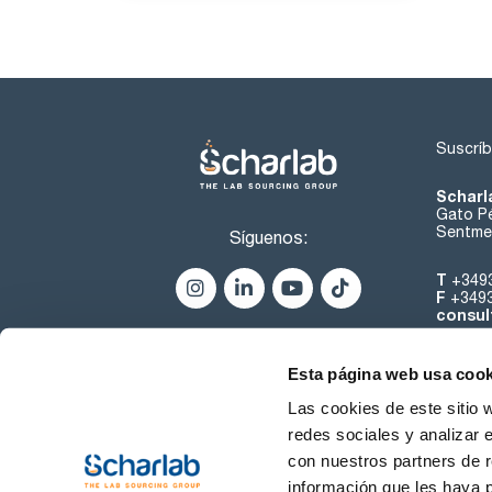
Suscríb
Scharl
Gato Pé
Sentmen
Síguenos:
T
+349
F
+349
consul
Esta página web usa cook
Las cookies de este sitio 
redes sociales y analizar 
con nuestros partners de r
Sobre 
información que les haya 