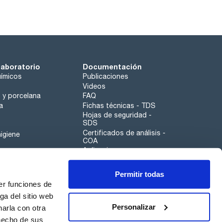
laboratorio
Documentación
ímicos
Publicaciones
Videos
o y porcelana
FAQ
a
Fichas técnicas - TDS
Hojas de seguridad -
SDS
Certificados de análisis -
igiene
COA
Aplicaciones
Tabla Periódica
Permitir todas
Scharlau leathergoods
er funciones de
Canal de denuncias
ga del sitio web
Personalizar
arla con otra
otros
 hecho de sus