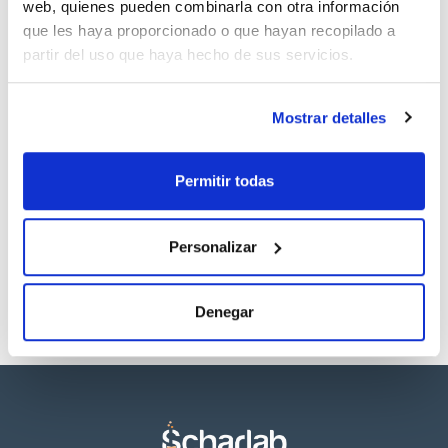
web, quienes pueden combinarla con otra información
que les haya proporcionado o que hayan recopilado a
partir del uso que haya hecho de sus servicios.
Mostrar detalles
Capacidad
x 1 l
Permitir todas
Referencia
Envase
Precio
TO00871000
Comprar
x 1 l :: Botella de
vidrio
Personalizar
Disponibilidad
Ver stock
Denegar