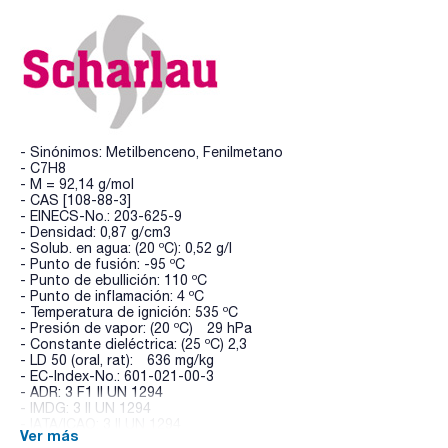
- Sinónimos: Metilbenceno, Fenilmetano
- C7H8
- M = 92,14 g/mol
- CAS [108-88-3]
- EINECS-No.: 203-625-9
- Densidad: 0,87 g/cm3
- Solub. en agua: (20 ºC): 0,52 g/l
- Punto de fusión: -95 ºC
- Punto de ebullición: 110 ºC
- Punto de inflamación: 4 ºC
- Temperatura de ignición: 535 ºC
- Presión de vapor: (20 ºC) 29 hPa
- Constante dieléctrica: (25 ºC) 2,3
- LD 50 (oral, rat): 636 mg/kg
- EC-Index-No.: 601-021-00-3
- ADR: 3 F1 II UN 1294
- IMDG: 3 II UN 1294
- IATA/ICAO: 3 II UN 1294
Ver más
- Palabra de advertencia-GHS: Peligro