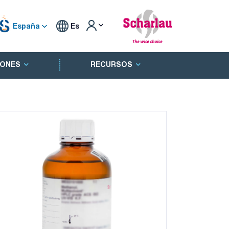
España
Es
ONES
RECURSOS