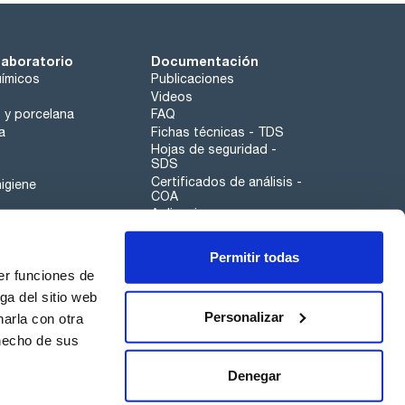
laboratorio
Documentación
ímicos
Publicaciones
Videos
o y porcelana
FAQ
a
Fichas técnicas - TDS
Hojas de seguridad -
SDS
Certificados de análisis -
igiene
COA
Aplicaciones
Tabla Periódica
Permitir todas
Scharlau leathergoods
er funciones de
Canal de denuncias
ga del sitio web
Personalizar
arla con otra
otros
 hecho de sus
Calidad
Sostenibilidad
Denegar