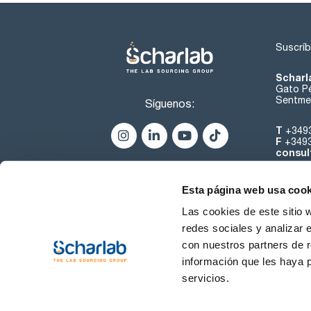
Suscríb
Scharl
Gato Pé
Sentmen
Síguenos:
T
+349
F
+349
consul
Esta página web usa cook
Las cookies de este sitio 
redes sociales y analizar 
con nuestros partners de r
Sobre 
información que les haya 
servicios.
Condiciones de uso
Cond