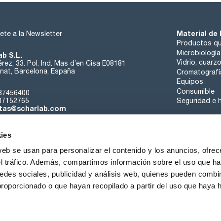
cadmio (Cd): max. 0,05 ppm
calcio (Ca): max. 0,5 ppm
cromo (Cr): max. 0,02 ppm
cobalto (Co): max. 0,02 ppm
Material de 
ete a la Newsletter
cobre (Cu): max. 0,02 ppm
hierro (Fe): max. 0,1 ppm
Productos qu
plomo (Pb): max. 0,1 ppm
Microbiología
ab S.L.
magnesio (Mg): max. 0,1 ppm
Vidrio, cuarz
rez, 33. Pol. Ind. Mas d’en Cisa E08181
manganeso (Mn): max. 0,02 ppm
at, Barcelona, España
Cromatografí
niquel (Ni): max. 0,02 ppm
Equipos
cinc (Zn): max. 0,1 ppm
compuestos de azufre (como S): max. 0,002 %
Consumible
37456400
materia no volátil : max. 0,001 %
37152765
Seguridad e h
agua (K.F.): max. 0,03 %
tas@scharlab.com
ies
web se usan para personalizar el contenido y los anuncios, ofrec
el tráfico. Además, compartimos información sobre el uso que ha
edes sociales, publicidad y análisis web, quienes pueden combin
nosotros
Eventos
Contacta
Noticias
Trabaja con nos
proporcionado o que hayan recopilado a partir del uso que haya
iciones de venta
Política de cookies
Política de privacidad