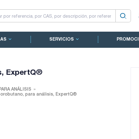
CAS
SERVICIOS
PROMOCI
is, ExpertQ®
PARA ANÁLISIS
lorobutano, para análisis, ExpertQ®