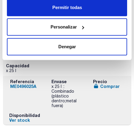
de vidrio
Permitir todas
Disponibilidad
Ver stock
Personalizar
Denegar
Capacidad
x 25 l
Referencia
Envase
Precio
ME0496025A
Comprar
x 25 l ::
Combinado
(plástico
dentro;metal
fuera)
Disponibilidad
Ver stock