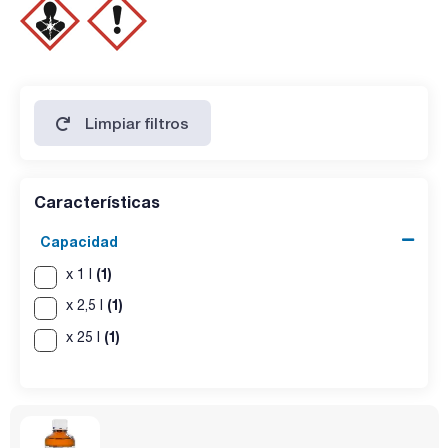
ESPECIFICACIONES
contenido (G.C.): min. 99,5 %
identidad (IR-spectrum): pasa test
color (Hazen): max. 50
cloruros (Cl): max. 1 ppm
aminas libres (como CH3NH2): max. 0,01 %
agua (K.F.): max. 0,05 %
Limpiar filtros
Características
Capacidad
(1)
x 1 l
(1)
x 2,5 l
(1)
x 25 l