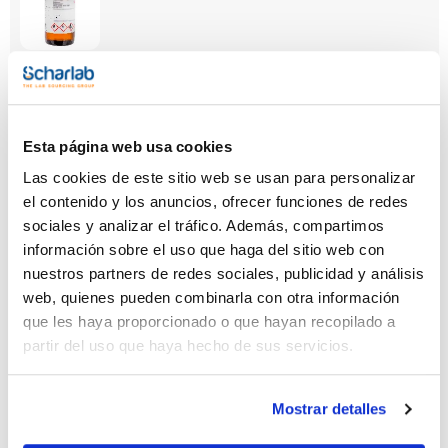
Capacidad
x 1 l
Referencia
Envase
Precio
Esta página web usa cookies
ME04961000
Comprar
x 1 l :: Botella de
vidrio
Las cookies de este sitio web se usan para personalizar
el contenido y los anuncios, ofrecer funciones de redes
Disponibilidad
Ver stock
sociales y analizar el tráfico. Además, compartimos
información sobre el uso que haga del sitio web con
nuestros partners de redes sociales, publicidad y análisis
web, quienes pueden combinarla con otra información
que les haya proporcionado o que hayan recopilado a
partir del uso que haya hecho de sus servicios.
Capacidad
x 2,5 l
Mostrar detalles
Referencia
Envase
Precio
ME04962500
Comprar
x 2,5 l :: Botella