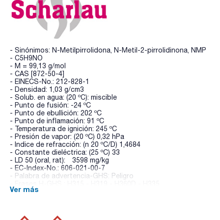
- Sinónimos: N-Metilpirrolidona, N-Metil-2-pirrolidinona, NMP
- C5H9NO
- M = 99,13 g/mol
- CAS [872-50-4]
- EINECS-No.: 212-828-1
- Densidad: 1,03 g/cm3
- Solub. en agua: (20 ºC): miscible
- Punto de fusión: -24 ºC
- Punto de ebullición: 202 ºC
- Punto de inflamación: 91 ºC
- Temperatura de ignición: 245 ºC
- Presión de vapor: (20 ºC) 0,32 hPa
- Indice de refracción: (n 20 ºC/D) 1,4684
- Constante dieléctrica: (25 ºC) 33
- LD 50 (oral, rat): 3598 mg/kg
- EC-Index-No.: 606-021-00-7
- Palabra de advertencia-GHS: Peligro
- Frases H-GHS : H315 - H319 - H360D - H335
Ver más
- Frases P-GHS: P261 - P280 - P305+P351+P338 - P321 -
P405 - P501a
- Partida arancelaria: 2939 79 90 90