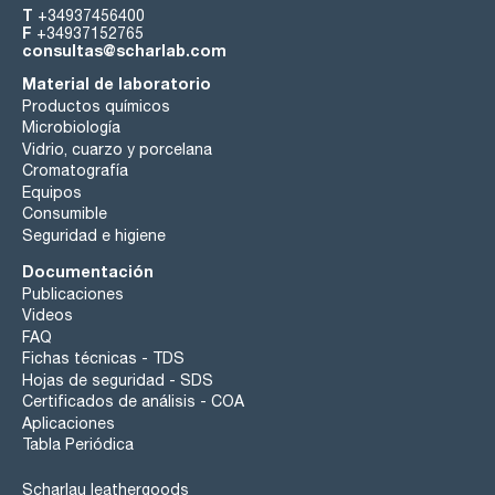
T
+34937456400
F
+34937152765
consultas@scharlab.com
Material de laboratorio
Productos químicos
Microbiología
Vidrio, cuarzo y porcelana
Cromatografía
Equipos
Consumible
Seguridad e higiene
Documentación
Publicaciones
Videos
FAQ
Fichas técnicas - TDS
Hojas de seguridad - SDS
Certificados de análisis - COA
Aplicaciones
Tabla Periódica
Scharlau leathergoods