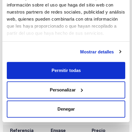
información sobre el uso que haga del sitio web con
nuestros partners de redes sociales, publicidad y análisis
web, quienes pueden combinarla con otra información
Capacidad
que les haya proporcionado o que hayan recopilado a
x 2,5 l
partir del uso que haya hecho de sus servicios.
Referencia
Envase
Precio
AL04372500
Comprar
x 2,5 l :: Botella
de plástico
Mostrar detalles
Disponibilidad
Ver stock
Permitir todas
Personalizar
Denegar
Capacidad
x 5 l
Referencia
Envase
Precio