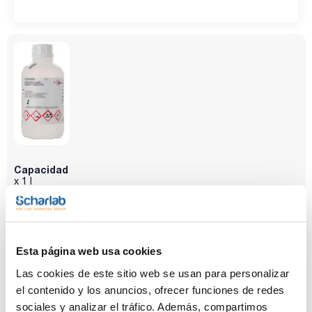
etanol (G.C.): max. 0,01 %
metanol (G.C.): max. 0,01 %
2-propanol (G.C.): max. 0,05 %
aldehidos y cetonas (como C2H5CHO): max. 0,03 %
sustancias carbonizables con H2SO4: pasa test
materia no volátil : max. 0,0005 %
agua (K.F.): max. 0,05 %
Capacidad
x 1 l
Referencia
Envase
Precio
AL04371000
Comprar
x 1 l :: Botella de
plástico
Esta página web usa cookies
Disponibilidad
Ver stock
Las cookies de este sitio web se usan para personalizar
el contenido y los anuncios, ofrecer funciones de redes
sociales y analizar el tráfico. Además, compartimos