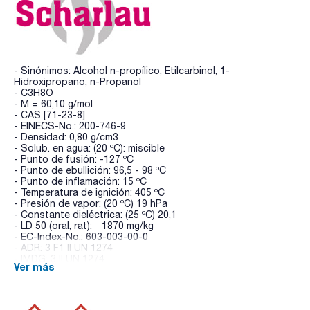
- Sinónimos: Alcohol n-propílico, Etilcarbinol, 1-
Hidroxipropano, n-Propanol
- C3H8O
- M = 60,10 g/mol
- CAS [71-23-8]
- EINECS-No.: 200-746-9
- Densidad: 0,80 g/cm3
- Solub. en agua: (20 ºC): miscible
- Punto de fusión: -127 ºC
- Punto de ebullición: 96,5 - 98 ºC
- Punto de inflamación: 15 ºC
- Temperatura de ignición: 405 ºC
- Presión de vapor: (20 ºC) 19 hPa
- Constante dieléctrica: (25 ºC) 20,1
- LD 50 (oral, rat): 1870 mg/kg
- EC-Index-No.: 603-003-00-0
- ADR: 3 F1 II UN 1274
- IMDG: 3 II UN 1274
Ver más
- IATA/ICAO: 3 II UN 1274
- Palabra de advertencia-GHS: Peligro
- Frases H-GHS : H225 - H318 - H336
- Frases P-GHS: P210 - P303+P361+P353 - P305+P351+P338