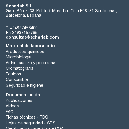
Scharlab S.L.
Gato Pérez, 33. Pol. Ind. Mas d’en Cisa E08181 Sentmenat,
Barcelona, España
T
+34937456400
F
+34937152765
consultas@scharlab.com
Material de laboratorio
Productos químicos
Microbiología
Vidrio, cuarzo y porcelana
Cromatografía
Equipos
Consumible
Seguridad e higiene
Documentación
Publicaciones
Videos
FAQ
Fichas técnicas - TDS
Hojas de seguridad - SDS
Certificados de análisis - COA