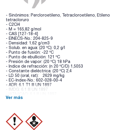
- Sinónimos: Percloroetileno, Tetracloroetileno, Etileno
tetracloruro
- C2Cl4
- M = 165,82 g/mol
- CAS [127-18-4]
- EINECS-No.: 204-825-9
- Densidad: 1,62 g/cm3
- Solub. en agua: (20 ºC): 0,2 g/l
- Punto de fusión: -22 ºC
- Punto de ebullición: 121 ºC
- Presión de vapor: (20 ºC) 18 hPa
- Indice de refracción: (n 20 ºC/D) 1,5053
- Constante dieléctrica: (20 ºC) 2,4
- LD 50 (oral, rat): 2629 mg/kg
- EC-Index-No.: 602-028-00-4
- ADR: 6.1 T1 III UN 1897
- IMDG: 6.1 III UN 1897
- IATA/ICAO: 6.1 III UN 1897
Ver más
- Palabra de advertencia-GHS: Atención
- Frases H-GHS : H315 - H317 - H319 - H336 - H351 - H411
- Frases P-GHS: P261 - P280 - P305+P351+P338 - P321 -
P405 - P501a
- Partida arancelaria: 2903 23 00 00
ESPECIFICACIONES