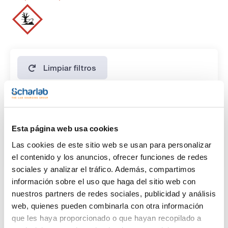
contenido (G.C): min. 99,9 %
identidad (IR-spectrum): pasa test
apariencia: clara e incolora
densidad(20º/4º): 1,621 - 1,623
color (Hazen ): max. 10
acidez: max. 0,002 meq/g
cloruro (Cl): max. 1 ppm
materia no volátil : max. 0,0010 %
agua (K.F.): max. 0,005 %
Limpiar filtros
Hidrocarburos (absorbancia del pico máximo a 2930 cm-1;
referido a Hexadecano:isooctano:clorobenceno): max. 10
ppm
Características
Capacidad
Esta página web usa cookies
(1)
x 2,5 l
Las cookies de este sitio web se usan para personalizar
el contenido y los anuncios, ofrecer funciones de redes
sociales y analizar el tráfico. Además, compartimos
información sobre el uso que haga del sitio web con
nuestros partners de redes sociales, publicidad y análisis
web, quienes pueden combinarla con otra información
que les haya proporcionado o que hayan recopilado a