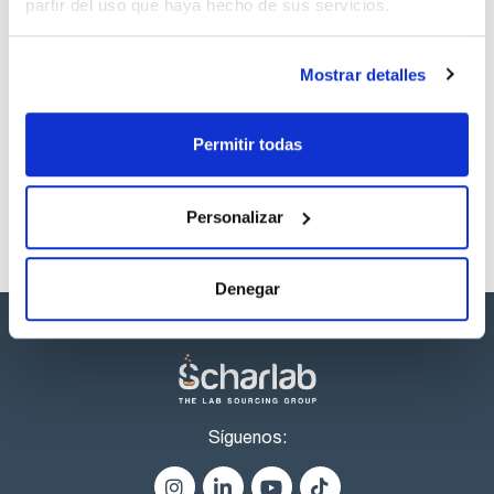
partir del uso que haya hecho de sus servicios.
Capacidad
x 2,5 l
Mostrar detalles
Referencia
Envase
Precio
TE01262500
Comprar
x 2,5 l :: Botella
de vidrio
Permitir todas
Disponibilidad
Ver stock
Personalizar
Denegar
Síguenos: