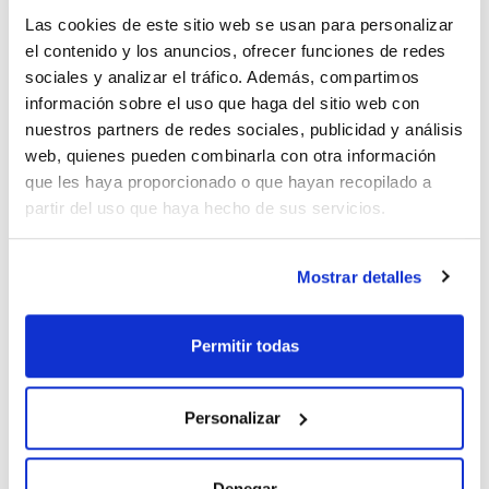
Las cookies de este sitio web se usan para personalizar
el contenido y los anuncios, ofrecer funciones de redes
sociales y analizar el tráfico. Además, compartimos
información sobre el uso que haga del sitio web con
Capacidad
nuestros partners de redes sociales, publicidad y análisis
x 1 l
web, quienes pueden combinarla con otra información
que les haya proporcionado o que hayan recopilado a
Referencia
Envase
Precio
CI00361000
Comprar
x 1 l :: Botella de
partir del uso que haya hecho de sus servicios.
vidrio
Disponibilidad
Ver stock
Mostrar detalles
Permitir todas
Personalizar
Capacidad
x 2,5 l
Denegar