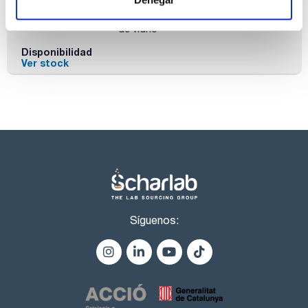
Referencia
Envase
Precio
CI00362500
Comprar
x 2,5 l :: Botella
de vidrio
Disponibilidad
Ver stock
Síguenos: