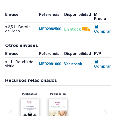
Envase
Referencia
Disponibilidad
Mi
Precio
x 2,5 l :: Botella
ME02982500
En stock
Comprar
de vidrio
Otros envases
Envase
Referencia
Disponibilidad
PVP
x 1 l :: Botella de
ME02981000
Ver stock
Comprar
vidrio
Recursos relacionados
Publicación
Publicación