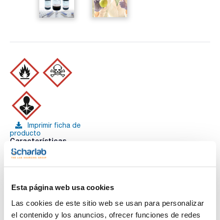
Imprimir ficha de
producto
Características
Capacidad : x 2,5 l
- Sinónimos: Alcohol metílico, Carbinol, Alcohol de madera
- CH3OH
Ver más
- M = 32,04 g/mol
- CAS [67-56-1]
Esta página web usa cookies
- EINECS-No.: 200-659-6
- Densidad: 0,792 g/cm3
Las cookies de este sitio web se usan para personalizar
- Solub. en agua: (20 °C): miscible
el contenido y los anuncios, ofrecer funciones de redes
- Punto de fusión: -98 °C