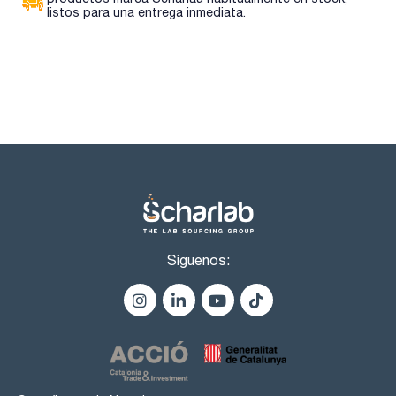
- Partida arancelaria: 2926 90 70 22
listos para una entrega inmediata.
ESPECIFICACIONES
contenido (G.C.): min. 99,9 %
test de papel litmus: pasa test
identidad (IR-spectrum): pasa test
densidad (20º/20º): 0,781 - 0,785
n 20/D: 1,343 - 1,345
rango de destilación (80-82ºC): min. 95 %
densidad(20º/4º): 0,779 - 0,783
acidez: max. 0,0002 meq/g
alcalinidad : max. 0,0001 meq/g
materia no volátil : max. 0,0001 %
agua (K.F.): max. 0,01 %
min. transmitancia/max. absorbancia en una celda de 1,0 cm
longitud de onda:: T(%) A (AU)
190 nm: 30 % 0,523 AU
Síguenos:
195 nm: 80 % 0,097 AU
200 nm: 95 % 0,022 AU
210 nm: 97 % 0,013 AU
220 nm: 98 % 0,009 AU
254 nm: 98 % 0,009 AU
240-420 nm: 97,7 % 0,010 AU
maxima absorbancia del pico:: 0,001 AU
máxima absorbancia de fondo:: 0,01 AU