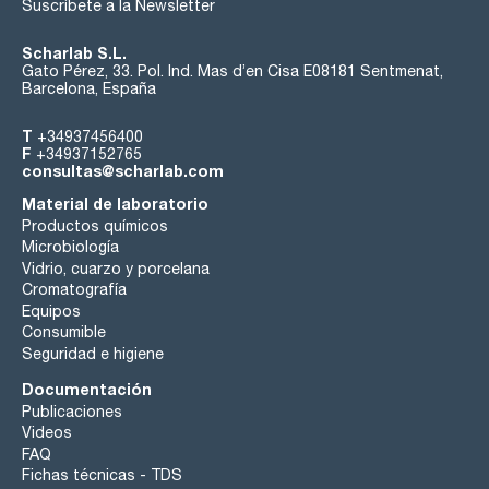
Suscríbete a la Newsletter
maxima absorbancia del pico:: 0,0005 AU
Scharlab S.L.
Adecuado para uso en HPLC a 254 nm
Gato Pérez, 33. Pol. Ind. Mas d’en Cisa E08181 Sentmenat,
Barcelona, España
análisis de fluorescencia: absorbancia máxima : 1 ppb como
quinine (en ácido sulfúrico 0,1 N ), para el espectro
T
registrado a las condiciones siguientes: EX longitud de
+34937456400
F
onda entre 220 y 450 / EM longitud de onda entre 250 y
+34937152765
consultas@scharlab.com
550
Material de laboratorio
Microfiltrado a través de membranes de diámetro de poro
de 0,1micras
Productos químicos
Microbiología
apropiado para UPLC
Vidrio, cuarzo y porcelana
Cromatografía
Equipos
Ph.Eur. R2:
Consumible
Seguridad e higiene
Documentación
Publicaciones
Videos
FAQ
Fichas técnicas - TDS