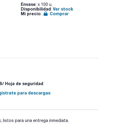
MCE2545200
Envase
: x 100 u.
Disponibilidad
Ver stock
Envase
:
: x 200
Mi precio
Comprar
Disponibilid
:
Mi precio
:
poro 0,22 µm
/ Hoja de seguridad
gístrate para descargas
listos para una entrega inmediata.