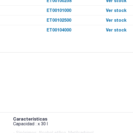
ET0010025S
Ver stock
ET00101000
Ver stock
ET00102500
Ver stock
ET00104000
Ver stock
Características
Capacidad : x 30 l
- Sinónimos: Alcohol etílico, Metilcarbinol