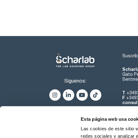
Suscríb
Scharl
Gato Pé
Sentmen
Síguenos:
T
+349
F
+349
consul
Esta página web usa cook
Las cookies de este sitio 
redes sociales y analizar 