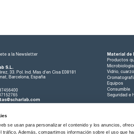
Material de 
ete a la Newsletter
Productos qu
Microbiología
ab S.L.
Vidrio, cuarz
rez, 33. Pol. Ind. Mas d’en Cisa E08181
at, Barcelona, España
Cromatografí
Equipos
Consumible
37456400
37152765
Seguridad e h
tas@scharlab.com
ies
web se usan para personalizar el contenido y los anuncios, ofrec
el tráfico. Además, compartimos información sobre el uso que ha