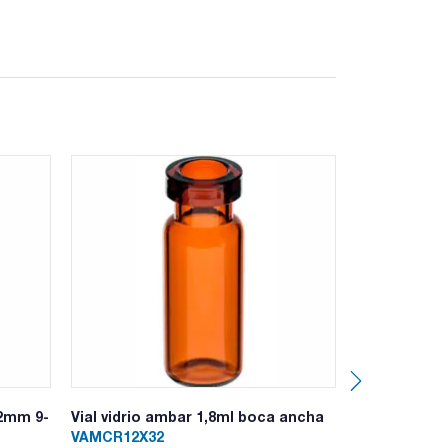
 - P370+P378a - P403+P235 - P501a -
32mm 9-
Vial vidrio ambar 1,8ml boca ancha
Filtro jerin
celulosa 25
VAMCR12X32