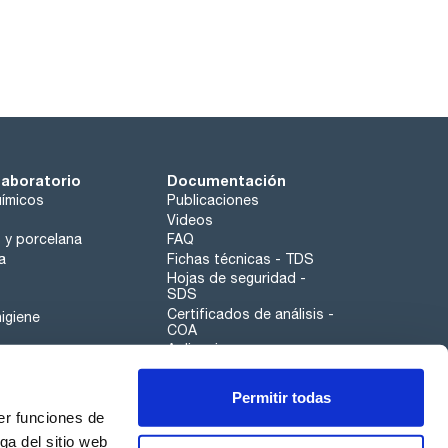
laboratorio
Documentación
ímicos
Publicaciones
Videos
o y porcelana
FAQ
a
Fichas técnicas - TDS
Hojas de seguridad -
SDS
Certificados de análisis -
igiene
COA
Aplicaciones
Tabla Periódica
Permitir todas
Scharlau leathergoods
er funciones de
Canal de denuncias
ga del sitio web