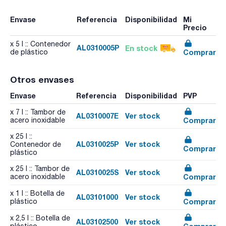
Envase
Referencia
Disponibilidad
Mi
Precio
x 5 l :: Contenedor
AL0310005P
En stock
Comprar
de plástico
Otros envases
Envase
Referencia
Disponibilidad
PVP
x 7 l :: Tambor de
AL0310007E
Ver stock
Comprar
acero inoxidable
x 25 l ::
AL0310025P
Ver stock
Contenedor de
Comprar
plástico
x 25 l :: Tambor de
AL0310025S
Ver stock
Comprar
acero inoxidable
x 1 l :: Botella de
AL03101000
Ver stock
Comprar
plástico
x 2,5 l :: Botella de
AL03102500
Ver stock