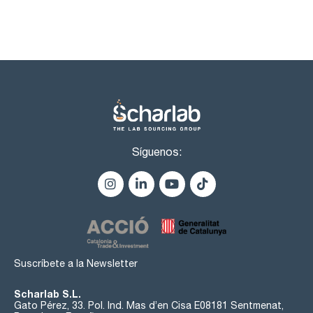
identidad (IR-spectrum): pasa test
densidad (20º/20º): 0,785 - 0,789
materia no volátil : max. 0,005 %
agua (K.F.): max. 0,1 %
Síguenos:
Suscríbete a la Newsletter
Scharlab S.L.
Gato Pérez, 33. Pol. Ind. Mas d’en Cisa E08181 Sentmenat,