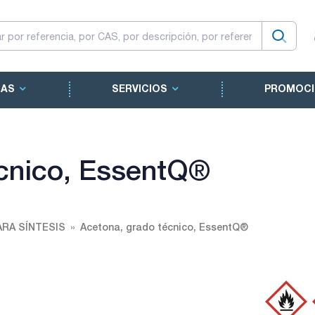
CAS
SERVICIOS
PROMOCI
écnico, EssentQ®
ARA SÍNTESIS
Acetona, grado técnico, EssentQ®