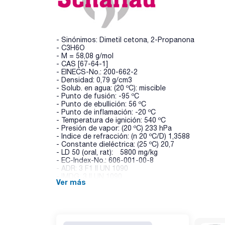
- Sinónimos: Dimetil cetona, 2-Propanona
- C3H6O
- M = 58,08 g/mol
- CAS [67-64-1]
- EINECS-No.: 200-662-2
- Densidad: 0,79 g/cm3
- Solub. en agua: (20 ºC): miscible
- Punto de fusión: -95 ºC
- Punto de ebullición: 56 ºC
- Punto de inflamación: -20 ºC
- Temperatura de ignición: 540 ºC
- Presión de vapor: (20 ºC) 233 hPa
- Indice de refracción: (n 20 ºC/D) 1,3588
- Constante dieléctrica: (25 ºC) 20,7
- LD 50 (oral, rat): 5800 mg/kg
- EC-Index-No.: 606-001-00-8
- ADR: 3 F1 II UN 1090
- IMDG: 3 II UN 1090
Ver más
- IATA/ICAO: 3 II UN 1090
- Palabra de advertencia-GHS: Peligro
- Frases H-GHS : H225 - H319 - H336 - EUH066
- Frases P-GHS: P210 - P303+P361+P353 - P305+
- Partida arancelaria: 2914 11 00 00