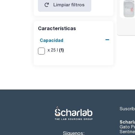
Limpiar filtros
ESPECIFICACIONES
contenido (G.C.): min. 93 %
identidad (IR-spectrum): pasa test
otras impurezas (G.C.): max. 7 %
agua (K.F.): max. 2 %
Características
Capacidad
(1)
x 25 l
Suscríb
Scharl
Gato Pé
Sentmen
Síguenos: