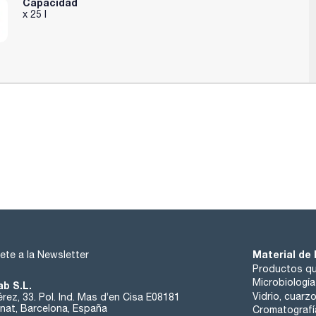
Capacidad
x 25 l
Material de 
ete a la Newsletter
Productos qu
Microbiología
ab S.L.
Vidrio, cuarz
rez, 33. Pol. Ind. Mas d’en Cisa E08181
at, Barcelona, España
Cromatografí