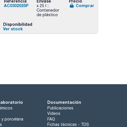
Referencia
Envase
Precio
AC0302025P
Comprar
x 25 l ::
Contenedor
de plástico
Disponibilidad
Ver stock
laboratorio
Documentación
ímicos
Publicaciones
Videos
o y porcelana
FAQ
a
Fichas técnicas - TDS