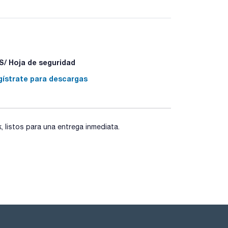
/ Hoja de seguridad
gístrate para descargas
listos para una entrega inmediata.
 - P370+P378a - P403+P235 - P501a -