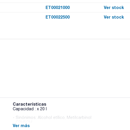
ET00021000
Ver stock
ET00022500
Ver stock
Características
Capacidad : x 20 l
- Sinónimos: Alcohol etílico, Metilcarbinol
- C2H5OH
Ver más
- M = 46,07 g/mol