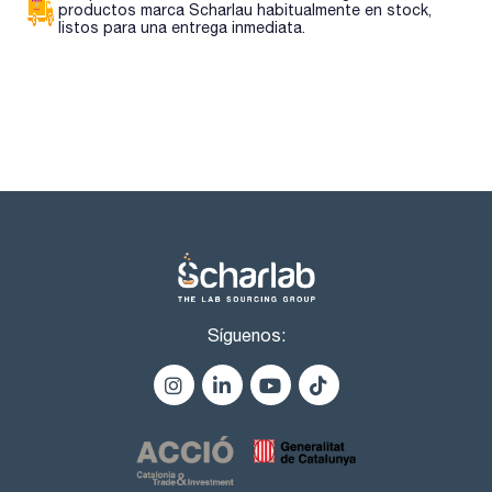
ESPECIFICACIONES
productos marca Scharlau habitualmente en stock,
rango de ebullición : 40 - 60 °C
listos para una entrega inmediata.
densidad(20º/4º): 0,640 - 0,655
materia no volátil : max. 0,005 %
agua (K.F.): max. 0,05 %
Síguenos: