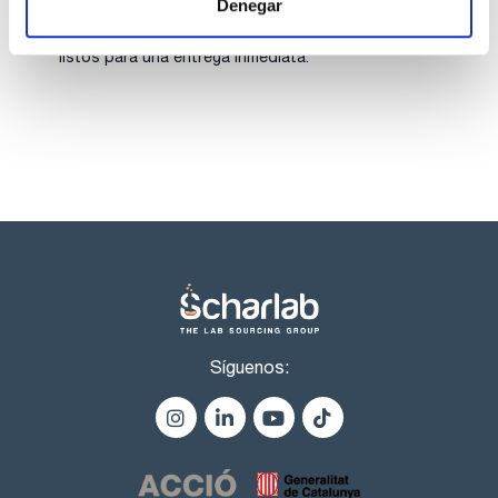
- Frases H-GHS : H226 - H312+H332 - H319 - H360D
Denegar
- Frases P-GHS: P210 - P303+P361+P353 - P305+P351+P338
Los productos marcados con esta imagen son
- P370+P378 - P405 - P501a
productos marca Scharlau habitualmente en stock,
- Partida arancelaria: 2924 19 00 90
listos para una entrega inmediata.
- Aspecto: Incoloro
ESPECIFICACIONES
contenido (G.C.): min. 99,5 %
identidad (IR-spectrum): pasa test
densidad(20º/4º): 0,948 - 0,950
álcali libre (como (CH3)2NH): max. 0,1 %
materia no volátil : max. 0,02 %
agua (K.F.): max. 0,2 %
Síguenos: