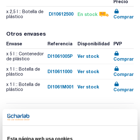
Precio
x 2,5 l :: Botella de
DI10612500
En stock
Comprar
plástico
Otros envases
Envase
Referencia
Disponibilidad
PVP
x 5 l :: Contenedor
DI1061005P
Ver stock
Comprar
de plástico
x 1 l :: Botella de
DI10611000
Ver stock
Comprar
plástico
x 1 l :: Botella de
DI1061M001
Ver stock
Comprar
plástico
Esta página web usa cookies