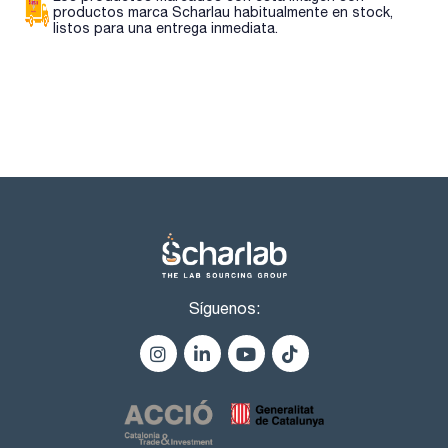
205 nm: 20 % 0,699 AU
productos marca Scharlau habitualmente en stock,
220 nm: 60 % 0,222 AU
listos para una entrega inmediata.
240 nm: 90 % 0,046 AU
260 nm: 98 % 0,009 AU
maxima absorbancia del pico:: 0,001 AU
maxima absorbancia del pico:: 0,0005 AU
Microfiltrado a través de membranes de diámetro de
poro 0,22 µm
Síguenos: