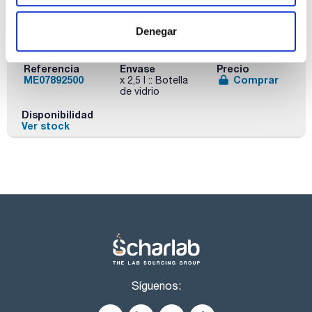
Denegar
Capacidad
x 2,5 l
Referencia
Envase
Precio
ME07892500
Comprar
x 2,5 l :: Botella
de vidrio
Disponibilidad
Ver stock
Síguenos: