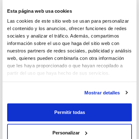
Esta página web usa cookies
Las cookies de este sitio web se usan para personalizar
Capacidad
el contenido y los anuncios, ofrecer funciones de redes
x 4 l
sociales y analizar el tráfico. Además, compartimos
información sobre el uso que haga del sitio web con
Referencia
Envase
Precio
ME07894000
Comprar
x 4 l :: Botella de
nuestros partners de redes sociales, publicidad y análisis
vidrio
web, quienes pueden combinarla con otra información
Disponibilidad
que les haya proporcionado o que hayan recopilado a
Ver stock
partir del uso que haya hecho de sus servicios.
Capacidad
Mostrar detalles
x 4 l
Referencia
Envase
Precio
ME07894002
Comprar
Permitir todas
x 4 l :: Botella de
vidrio
Disponibilidad
Ver stock
Personalizar