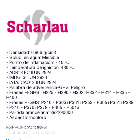
- Densidad: 0,906 g/cm3
- Solub. en agua: Miscible
- Punto de inflamación: - 10 ºC
- Temperatura de ignición: 430 ºC
- ADR: 3 FC II UN 2924
- IMDG: 3 II UN 2924
- IATA/ICAO: 3 II UN 2924
- Palabra de advertencia-GHS: Peligro
- Frases H-GHS : H225 - H290 - H302+H332 - H314 - H335 -
H400
- Frases P-GHS: P210 - P303+P361+P353 - P305+P351+P338
- P310 - P370+P378 - P405 - P501a
- Partida arancelaria: 382290000
- Aspecto: Incoloro
ESPECIFICACIONES
apariencia: líquido claro
color: incolora