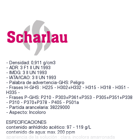
- Densidad: 0,911 g/cm3
- ADR: 3 F1 II UN 1993
- IMDG: 3 II UN 1993
- IATA/ICAO: 3 II UN 1993
- Palabra de advertencia-GHS: Peligro
- Frases H-GHS : H225 - H302+H332 - H315 - H318 - H351 -
H335 -
- Frases P-GHS: P210 - P303+P361+P353 - P305+P351+P338
- P310 - P370+P378 - P405 - P501a
- Partida arancelaria: 38229000
- Aspecto: Incoloro
ESPECIFICACIONES
contenido anhídrido acético: 97 - 119 g/L
contenido de agua: max. 200 ppm
apariencia de la solución : clara, incolora amarronada