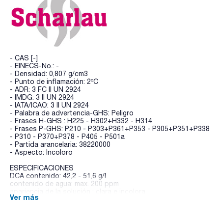
- CAS [-]
- EINECS-No.: -
- Densidad: 0,807 g/cm3
- Punto de inflamación: 2ºC
- ADR: 3 FC II UN 2924
- IMDG: 3 II UN 2924
- IATA/ICAO: 3 II UN 2924
- Palabra de advertencia-GHS: Peligro
- Frases H-GHS : H225 - H302+H332 - H314
- Frases P-GHS: P210 - P303+P361+P353 - P305+P351+P338
- P310 - P370+P378 - P405 - P501a
- Partida arancelaria: 38220000
- Aspecto: Incoloro
ESPECIFICACIONES
DCA contenido: 42,2 - 51,6 g/l
contenido de agua: max. 200 ppm
apariencia de la solución : clara e incolora
Ver más