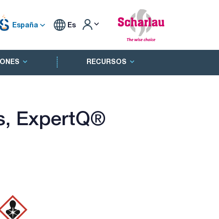
España
Es
ONES
RECURSOS
is, ExpertQ®