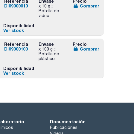
Referencia
Envase
Precio
DI09000010
Comprar
x 10 g ::
Botella de
vidrio
Disponibilidad
Ver stock
Referencia
Envase
Precio
DI09000100
Comprar
x 100 g ::
Botella de
plástico
Disponibilidad
Ver stock
laboratorio
Documentación
ímicos
Publicaciones
Videos