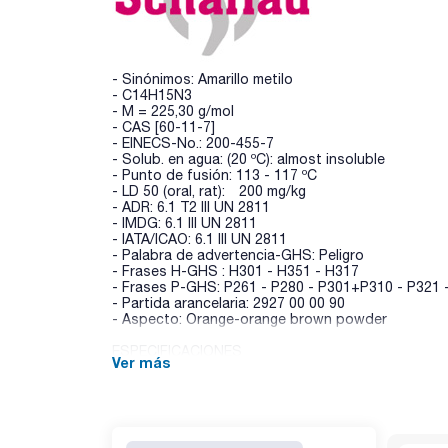
- Sinónimos: Amarillo metilo
- C14H15N3
- M = 225,30 g/mol
- CAS [60-11-7]
- EINECS-No.: 200-455-7
- Solub. en agua: (20 ºC): almost insoluble
- Punto de fusión: 113 - 117 ºC
- LD 50 (oral, rat): 200 mg/kg
- ADR: 6.1 T2 III UN 2811
- IMDG: 6.1 III UN 2811
- IATA/ICAO: 6.1 III UN 2811
- Palabra de advertencia-GHS: Peligro
- Frases H-GHS : H301 - H351 - H317
- Frases P-GHS: P261 - P280 - P301+P310 - P321 
- Partida arancelaria: 2927 00 00 90
- Aspecto: Orange-orange brown powder
ESPECIFICACIONES
Ver más
identidad (IR-spectrum): pasa test
pH rango (rojo a amarillo): 3,0 - 4,0
Absorción max l1 tampón pH 3,0) : 508 - 511 nm
Absorción max l2 (tampón pH 4,0) : 455 - 460 nm
Absorción max l3 (etanol) : 403 - 407 nm