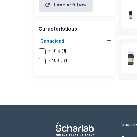
Limpiar filtros
etanol, en sustancia seca): 1100 - 1300
pérdida por secado (105 ºC): max. 5 %
Características
Capacidad
(1)
x 10 g
(1)
x 100 g
Suscríb