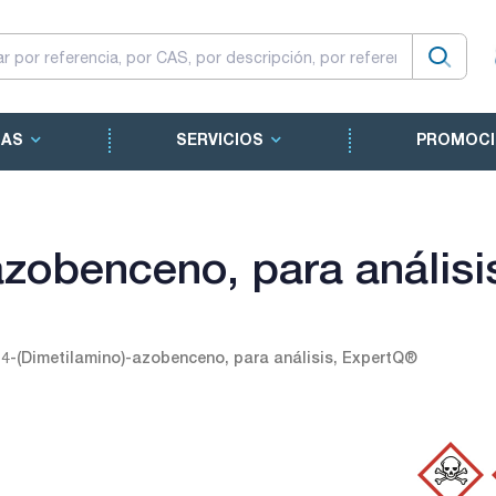
CAS
SERVICIOS
PROMOCI
azobenceno, para anális
4-(Dimetilamino)-azobenceno, para análisis, ExpertQ®