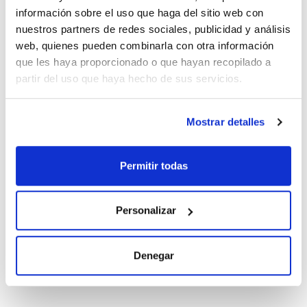
Referencia
Envase
Precio
información sobre el uso que haga del sitio web con
AC07880025
Comprar
x 25 g :: Botella
nuestros partners de redes sociales, publicidad y análisis
de vidrio
web, quienes pueden combinarla con otra información
Disponibilidad
que les haya proporcionado o que hayan recopilado a
Ver stock
partir del uso que haya hecho de sus servicios.
Mostrar detalles
Permitir todas
Capacidad
x 50 g
Referencia
Envase
Precio
Personalizar
AC07880050
Comprar
x 50 g :: Botella
de vidrio
Disponibilidad
Denegar
Ver stock