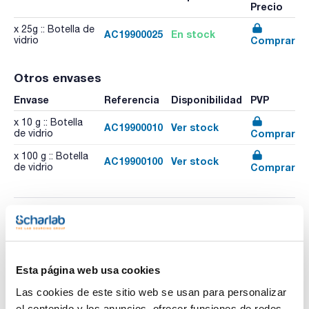
Precio
x 25g :: Botella de
AC19900025
En stock
Comprar
vidrio
Otros envases
Envase
Referencia
Disponibilidad
PVP
x 10 g :: Botella
AC19900010
Ver stock
Comprar
de vidrio
x 100 g :: Botella
AC19900100
Ver stock
Comprar
de vidrio
Esta página web usa cookies
Imprimir ficha de
producto
Las cookies de este sitio web se usan para personalizar
Características
Capacidad : x 25g
el contenido y los anuncios, ofrecer funciones de redes