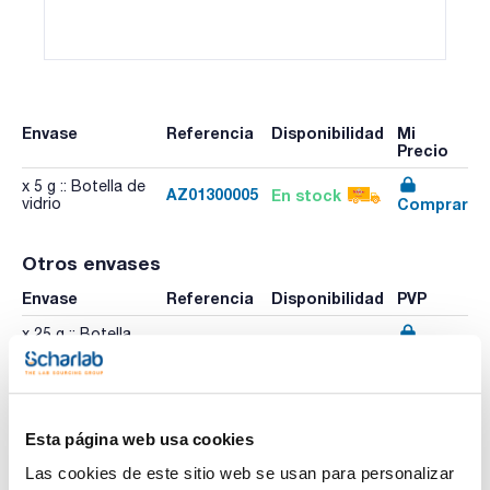
Envase
Referencia
Disponibilidad
Mi
Precio
x 5 g :: Botella de
AZ01300005
En stock
Comprar
vidrio
Otros envases
Envase
Referencia
Disponibilidad
PVP
x 25 g :: Botella
AZ01300025
Ver stock
Comprar
de vidrio
Esta página web usa cookies
Imprimir ficha de
producto
Las cookies de este sitio web se usan para personalizar
Características