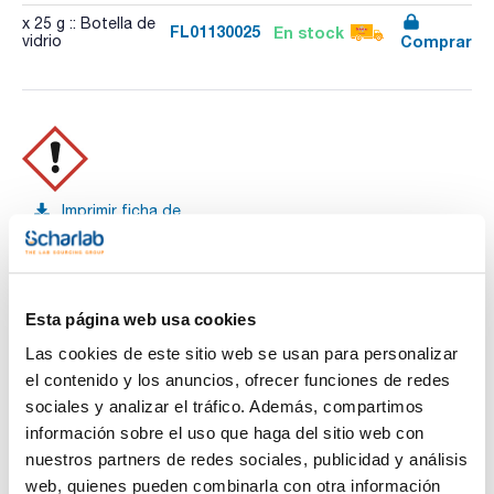
x 25 g :: Botella de
FL01130025
En stock
Comprar
vidrio
Imprimir ficha de
producto
Características
Capacidad : x 25 g
- Sinónimos: 3',6'-Dihidroxispiro[isobenzofuran-1(3H),9'-
[9H]xanten]-3-ona
Esta página web usa cookies
Ver más
- C20H12O5
- M = 332,31 g/mol
Las cookies de este sitio web se usan para personalizar
- CAS [2321-07-5]
el contenido y los anuncios, ofrecer funciones de redes
- EINECS-No.: 219-031-8
- Solub. en agua: (20 ºC): insoluble
sociales y analizar el tráfico. Además, compartimos
- Punto de fusión: 320 ºC
Documentación técnica
información sobre el uso que haga del sitio web con
- Palabra de advertencia-GHS: Atención
- Frases H-GHS : H319
nuestros partners de redes sociales, publicidad y análisis
- Frases P-GHS: P280 - P264 - P305+P351+P338 -
TDS / Ficha técnica
COA
web, quienes pueden combinarla con otra información
P337+P313