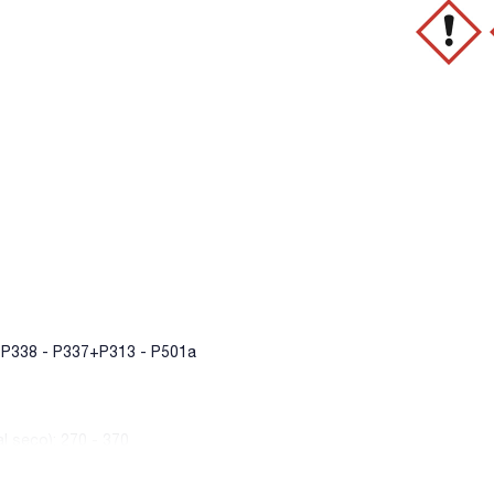
+P338 - P337+P313 - P501a
al seco): 270 - 370