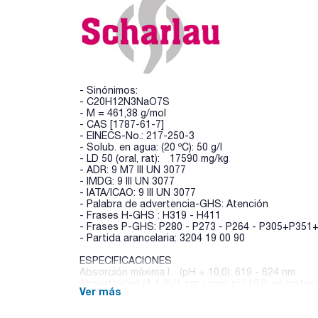
- Sinónimos:
- C20H12N3NaO7S
- M = 461,38 g/mol
- CAS [1787-61-7]
- EINECS-No.: 217-250-3
- Solub. en agua: (20 ºC): 50 g/l
- LD 50 (oral, rat): 17590 mg/kg
- ADR: 9 M7 III UN 3077
- IMDG: 9 III UN 3077
- IATA/ICAO: 9 III UN 3077
- Palabra de advertencia-GHS: Atención
- Frases H-GHS : H319 - H411
- Frases P-GHS: P280 - P273 - P264 - P305+P351
- Partida arancelaria: 3204 19 00 90
ESPECIFICACIONES
Absorción máxima l (pH + 10,0): 619 - 624 nm
Absortividad (A 1 %/1 cm; l max; pH 10,0; en materi
Ver más
apropiado como indicador metálico : pasa test
pérdida por secado : max. 7 %