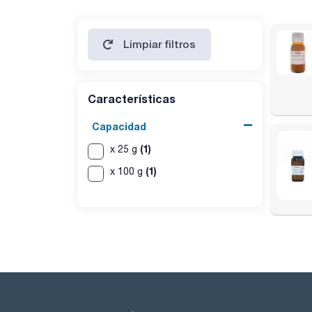
Limpiar filtros
Características
Capacidad
(1)
x 25 g
(1)
x 100 g