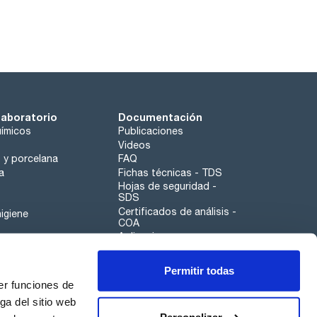
laboratorio
Documentación
ímicos
Publicaciones
Videos
o y porcelana
FAQ
a
Fichas técnicas - TDS
Hojas de seguridad -
SDS
Certificados de análisis -
igiene
COA
Aplicaciones
Tabla Periódica
Permitir todas
Scharlau leathergoods
er funciones de
Canal de denuncias
ga del sitio web
Personalizar