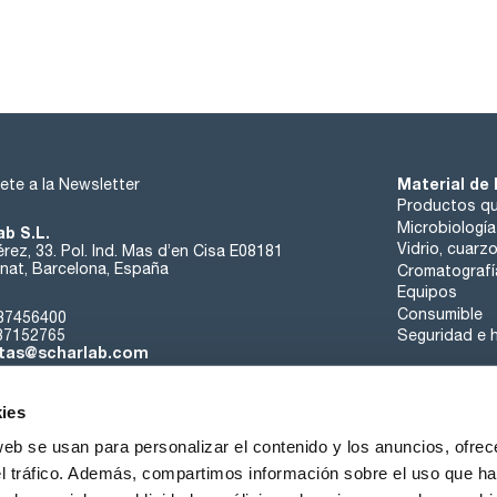
Material de 
ete a la Newsletter
Productos qu
Microbiología
ab S.L.
Vidrio, cuarz
rez, 33. Pol. Ind. Mas d’en Cisa E08181
at, Barcelona, España
Cromatografí
Equipos
Consumible
37456400
37152765
Seguridad e h
tas@scharlab.com
ies
web se usan para personalizar el contenido y los anuncios, ofrec
el tráfico. Además, compartimos información sobre el uso que ha