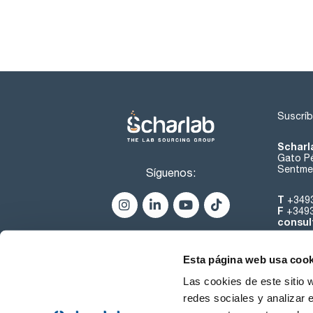
Suscríb
Scharl
Gato Pé
Sentmen
Síguenos:
T
+349
F
+349
consul
Esta página web usa cook
Las cookies de este sitio 
redes sociales y analizar 