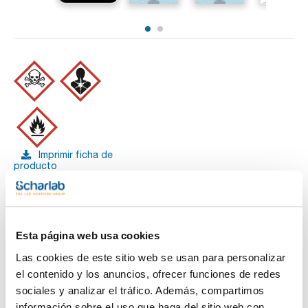
Imprimir ficha de
producto
Características
Capacidad : x 1 l
- Densidad: 1,35 g/cm3
- Punto de ebullición: 62 ºC
Ver más
- Punto de inflamación: 55 ºC
Esta página web usa cookies
- ADR: 6.1 T1 II UN 2929
- IMDG: 6.1 II UN 2929
Las cookies de este sitio web se usan para personalizar
- IATA/ICAO: 6.1 II UN 2929
el contenido y los anuncios, ofrecer funciones de redes
- Palabra de advertencia-GHS: Peligro
- Frases H-GHS : H226 - H301 - H310+H330 - H315 - H319 -
sociales y analizar el tráfico. Además, compartimos
Te puede interesar
H351 - H361d - H372 - - -
información sobre el uso que haga del sitio web con
- Frases P-GHS: P210 - P241 - P284 - P303+P361+P353 -