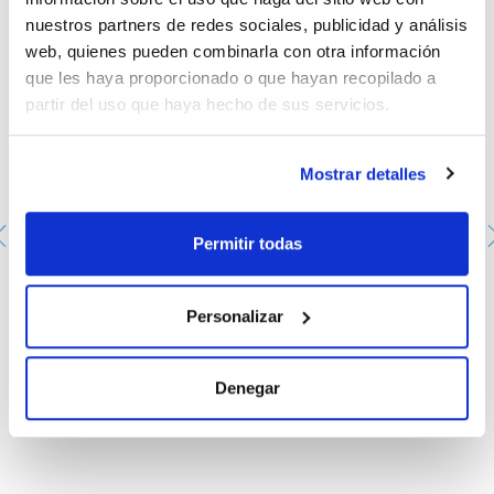
P405 - P501a - -
nuestros partners de redes sociales, publicidad y análisis
- Partida arancelaria: 3822 00 00 00
web, quienes pueden combinarla con otra información
ESPECIFICACIONES
que les haya proporcionado o que hayan recopilado a
Para uso con: Aquagent® Complet 5K (AQ0004)
partir del uso que haya hecho de sus servicios.
contiene triclorometano y 2-cloroetanol
Mostrar detalles
Permitir todas
Aquagent® Complet 5K, sin piridina, para la valoración
Personalizar
volumétrica de Karl Fischer (cetonas, aldeíhdos)
AQ00341000
Envase
: x 1 l :: Botella de vidrio
Disponibilidad
Ver stock
:
Denegar
Mi precio
Comprar
: