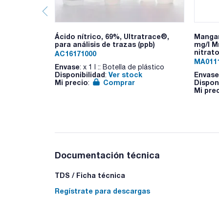
Ácido nítrico, 69%, Ultratrace®,
Mangan
para análisis de trazas (ppb)
mg/l M
nitrato
AC16171000
MA011
Envase
: x 1 l :: Botella de plástico
Disponibilidad
Ver stock
Envase
:
Mi precio
Comprar
Dispon
:
Mi pre
Documentación técnica
TDS / Ficha técnica
Regístrate para descargas