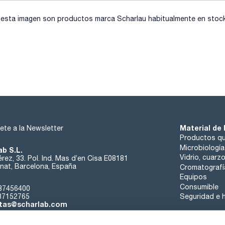
sta imagen son productos marca Scharlau habitualmente en stock, 
Material de 
ete a la Newsletter
Productos qu
Microbiología
ab S.L.
Vidrio, cuarz
rez, 33. Pol. Ind. Mas d’en Cisa E08181
at, Barcelona, España
Cromatografí
Equipos
Consumible
37456400
37152765
Seguridad e h
tas@scharlab.com