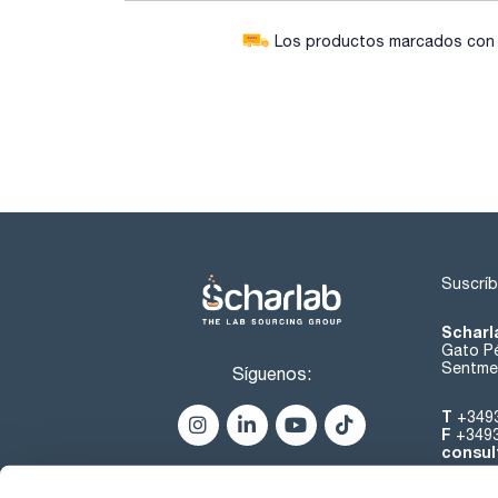
Los productos marcados con e
Suscríb
Scharl
Gato Pé
Sentmen
Síguenos:
T
+349
F
+349
consul