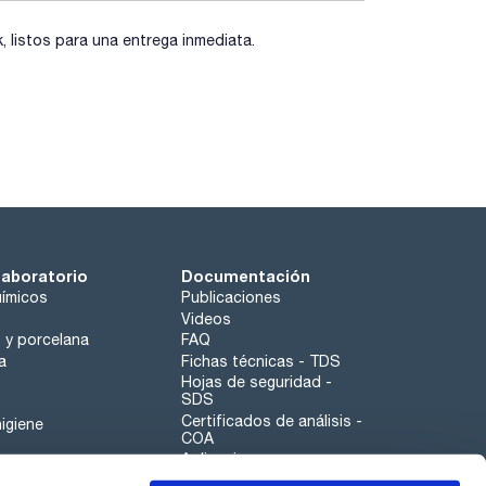
listos para una entrega inmediata.
laboratorio
Documentación
ímicos
Publicaciones
Videos
o y porcelana
FAQ
a
Fichas técnicas - TDS
Hojas de seguridad -
SDS
Certificados de análisis -
igiene
COA
Aplicaciones
Tabla Periódica