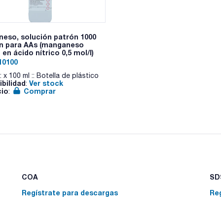
eso, solución patrón 1000
n para AAs (manganeso
 en ácido nítrico 0,5 mol/l)
10100
: x 100 ml :: Botella de plástico
ibilidad
Ver stock
:
cio
Comprar
:
COA
SDS
Regístrate para descargas
Re