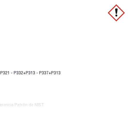
- P321 - P332+P313 - P337+P313
erencia Patrón de NIST.