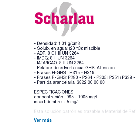
- Densidad: 1,01 g/cm3
- Solub. en agua: (20 ºC): miscible
- ADR: 8 C1 III UN 3264
- IMDG: 8 III UN 3264
- IATA/ICAO: 8 III UN 3264
- Palabra de advertencia-GHS: Atención
- Frases H-GHS : H315 - H319
- Frases P-GHS: P280 - P264 - P305+P351+P338 
- Partida arancelaria: 3822 00 00 00
ESPECIFICACIONES
concentración : 995 - 1005 mg/l
incertidumbre ± 5 mg/l
Esta solución patrón es trazable a Material de Ref
Ver más