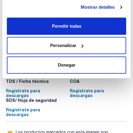
Nitrito, solución patrón 1000 mg/l NO2- para IC (NaNO2
en H2O)
Mostrar detalles
NI01230100
Envase
: x 100 ml :: Botella de plástico
Disponibilidad
Ver stock
:
Permitir todas
Mi precio
Comprar
:
Personalizar
Denegar
Documentación técnica
TDS / Ficha técnica
COA
Regístrate para
Regístrate para
descargas
descargas
SDS/ Hoja de seguridad
Regístrate para
descargas
Los productos marcados con esta imagen son