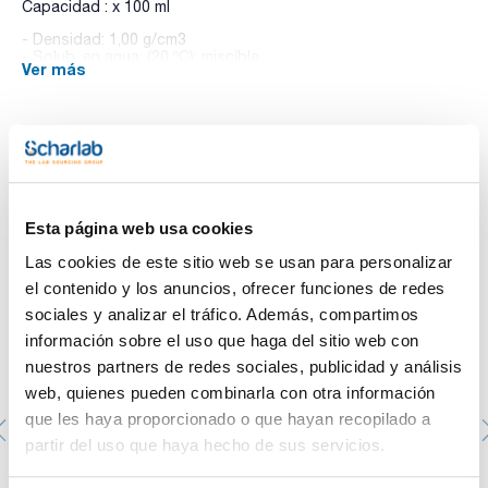
Capacidad : x 100 ml
- Densidad: 1,00 g/cm3
- Solub. en agua: (20 ºC): miscible
Ver más
- Partida arancelaria: 3822 00 00 00
ESPECIFICACIONES
concentración : 990 - 1010 mg/l
Te puede interesar
Esta solución patrón es trazable a Material de Referencia
Patrón de NIST.
Esta página web usa cookies
Las cookies de este sitio web se usan para personalizar
el contenido y los anuncios, ofrecer funciones de redes
sociales y analizar el tráfico. Además, compartimos
información sobre el uso que haga del sitio web con
nuestros partners de redes sociales, publicidad y análisis
web, quienes pueden combinarla con otra información
que les haya proporcionado o que hayan recopilado a
partir del uso que haya hecho de sus servicios.