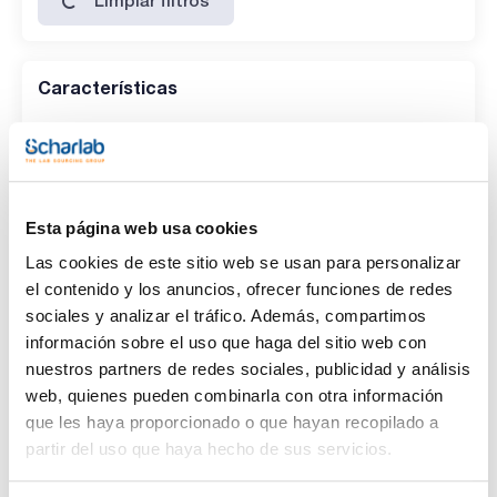
Características
Capacidad
(1)
x 100 ml
Esta página web usa cookies
Las cookies de este sitio web se usan para personalizar
el contenido y los anuncios, ofrecer funciones de redes
sociales y analizar el tráfico. Además, compartimos
información sobre el uso que haga del sitio web con
nuestros partners de redes sociales, publicidad y análisis
web, quienes pueden combinarla con otra información
que les haya proporcionado o que hayan recopilado a
Capacidad
x 100 ml
partir del uso que haya hecho de sus servicios.
Referencia
Envase
Precio