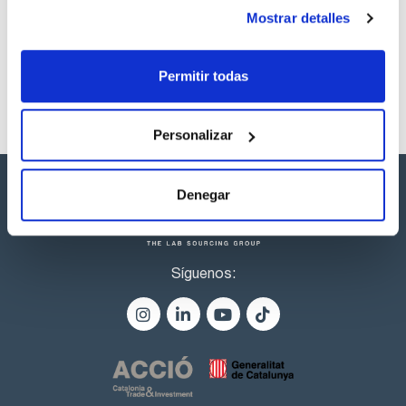
AZ00150100
Comprar
x 100 ml :: Botella
Mostrar detalles
de plástico
Disponibilidad
Ver stock
Permitir todas
Personalizar
Denegar
Síguenos: