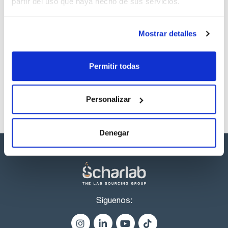
partir del uso que haya hecho de sus servicios.
Capacidad
x 100 ml
Mostrar detalles
Referencia
Envase
Precio
ME00100100
Comprar
x 100 ml :: Botella
de plástico
Permitir todas
Disponibilidad
Ver stock
Personalizar
Denegar
Síguenos: