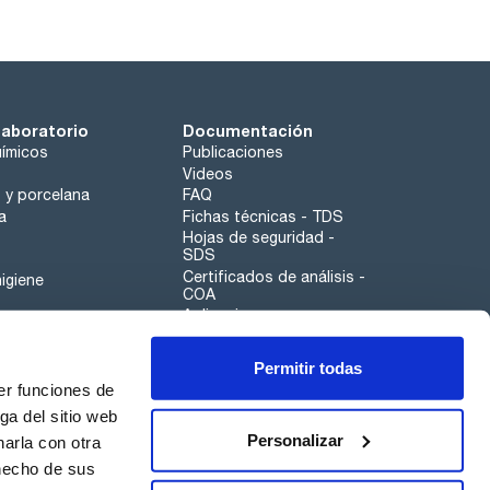
laboratorio
Documentación
ímicos
Publicaciones
Videos
o y porcelana
FAQ
a
Fichas técnicas - TDS
Hojas de seguridad -
SDS
Certificados de análisis -
igiene
COA
Aplicaciones
Tabla Periódica
Permitir todas
Scharlau leathergoods
er funciones de
Canal de denuncias
ga del sitio web
Personalizar
arla con otra
otros
 hecho de sus