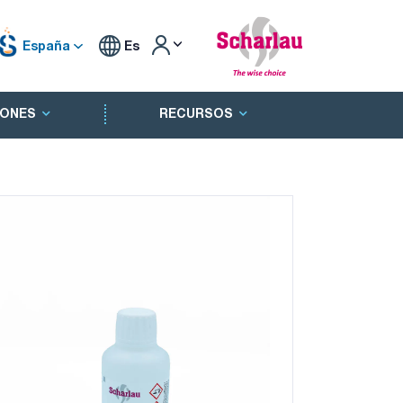
España
Es
ONES
RECURSOS