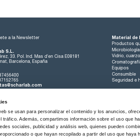
Material de 
ete a la Newsletter
Productos qu
Microbiología
ab S.L.
Vidrio, cuarz
rez, 33. Pol. Ind. Mas d’en Cisa E08181
at, Barcelona, España
Cromatografí
Equipos
Consumible
37456400
37152765
Seguridad e h
tas@scharlab.com
ies
web se usan para personalizar el contenido y los anuncios, ofrec
el tráfico. Además, compartimos información sobre el uso que ha
edes sociales, publicidad y análisis web, quienes pueden combin
nosotros
Eventos
Contacta
Noticias
Trabaja con nos
proporcionado o que hayan recopilado a partir del uso que haya