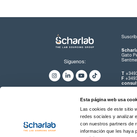
Suscríb
Scharl
Gato Pé
Sentmen
Síguenos:
T
+349
F
+349
consul
Esta página web usa cook
Las cookies de este sitio 
redes sociales y analizar 
con nuestros partners de r
Sobre 
información que les haya 